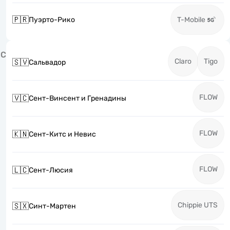
🇵🇷
Пуэрто-Рико
T-Mobile
С
Claro
Tigo
🇸🇻
Сальвадор
FLOW
🇻🇨
Сент-Винсент и Гренадины
FLOW
🇰🇳
Сент-Китс и Невис
FLOW
🇱🇨
Сент-Люсия
Chippie UTS
🇸🇽
Синт-Мартен