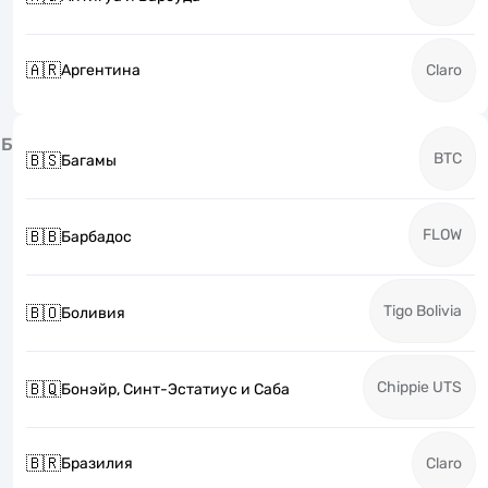
🇦🇷
Аргентина
Claro
Б
BTC
🇧🇸
Багамы
FLOW
🇧🇧
Барбадос
Tigo Bolivia
🇧🇴
Боливия
Chippie UTS
🇧🇶
Бонэйр, Синт-Эстатиус и Саба
🇧🇷
Бразилия
Claro