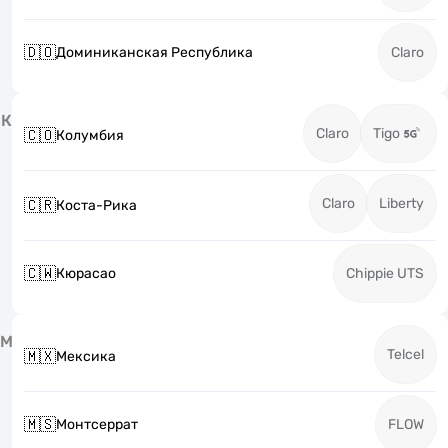
🇩🇴
Доминиканская Республика
Claro
К
Claro
Tigo
🇨🇴
Колумбия
Claro
Liberty
🇨🇷
Коста-Рика
🇨🇼
Кюрасао
Chippie UTS
М
Telcel
🇲🇽
Мексика
🇲🇸
Монтсеррат
FLOW