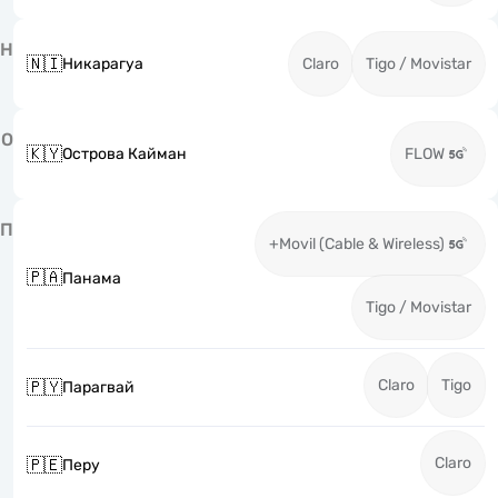
Н
🇳🇮
Никарагуа
Claro
Tigo / Movistar
О
🇰🇾
Острова Кайман
FLOW
П
+Movil (Cable & Wireless)
🇵🇦
Панама
Tigo / Movistar
Claro
Tigo
🇵🇾
Парагвай
Claro
🇵🇪
Перу