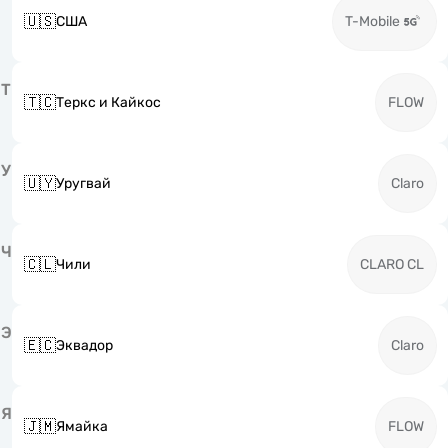
🇺🇸
США
T-Mobile
Т
🇹🇨
Теркс и Кайкос
FLOW
У
🇺🇾
Уругвай
Claro
Ч
🇨🇱
Чили
CLARO CL
Э
🇪🇨
Эквадор
Claro
Я
🇯🇲
Ямайка
FLOW