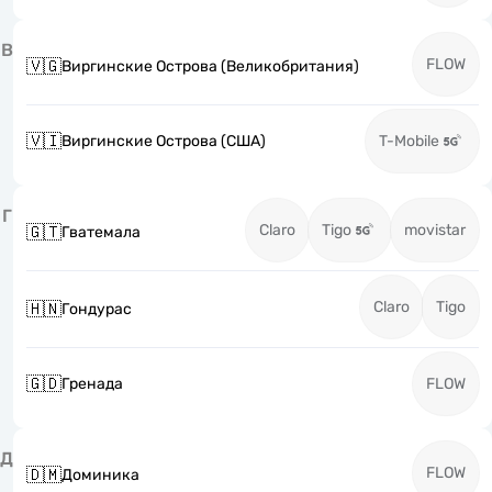
В
FLOW
🇻🇬
Виргинские Острова (Великобритания)
🇻🇮
Виргинские Острова (США)
T-Mobile
Г
Claro
Tigo
movistar
🇬🇹
Гватемала
Claro
Tigo
🇭🇳
Гондурас
🇬🇩
Гренада
FLOW
Д
FLOW
🇩🇲
Доминика