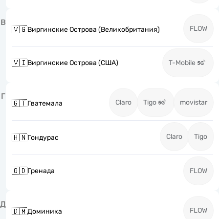
В
FLOW
🇻🇬
Виргинские Острова (Великобритания)
🇻🇮
Виргинские Острова (США)
T-Mobile
Г
Claro
Tigo
movistar
🇬🇹
Гватемала
Claro
Tigo
🇭🇳
Гондурас
🇬🇩
Гренада
FLOW
Д
FLOW
🇩🇲
Доминика