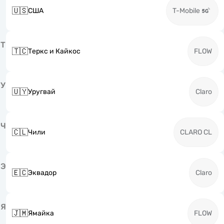
🇺🇸
США
T-Mobile
Т
🇹🇨
Теркс и Кайкос
FLOW
У
🇺🇾
Уругвай
Claro
Ч
🇨🇱
Чили
CLARO CL
Э
🇪🇨
Эквадор
Claro
Я
🇯🇲
Ямайка
FLOW