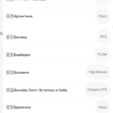
🇦🇷
Аргентина
Claro
Б
BTC
🇧🇸
Багамы
FLOW
🇧🇧
Барбадос
Tigo Bolivia
🇧🇴
Боливия
Chippie UTS
🇧🇶
Бонэйр, Синт-Эстатиус и Саба
🇧🇷
Бразилия
Claro