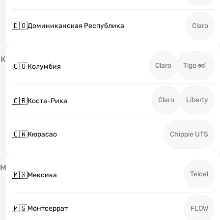
🇩🇴
Доминиканская Республика
Claro
К
Claro
Tigo
🇨🇴
Колумбия
Claro
Liberty
🇨🇷
Коста-Рика
🇨🇼
Кюрасао
Chippie UTS
М
Telcel
🇲🇽
Мексика
🇲🇸
Монтсеррат
FLOW