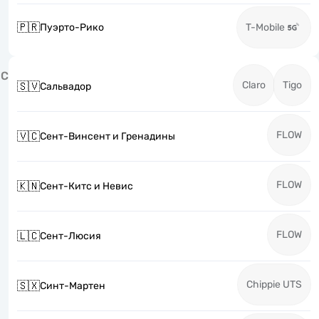
🇵🇷
Пуэрто-Рико
T-Mobile
С
Claro
Tigo
🇸🇻
Сальвадор
FLOW
🇻🇨
Сент-Винсент и Гренадины
FLOW
🇰🇳
Сент-Китс и Невис
FLOW
🇱🇨
Сент-Люсия
Chippie UTS
🇸🇽
Синт-Мартен