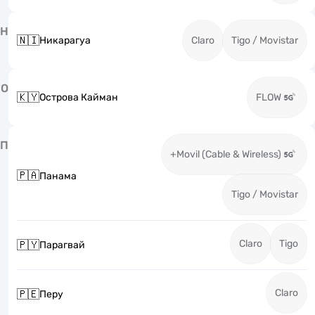
Н
🇳🇮
Никарагуа
Claro
Tigo / Movistar
О
🇰🇾
Острова Кайман
FLOW
П
+Movil (Cable & Wireless)
🇵🇦
Панама
Tigo / Movistar
Claro
Tigo
🇵🇾
Парагвай
Claro
🇵🇪
Перу