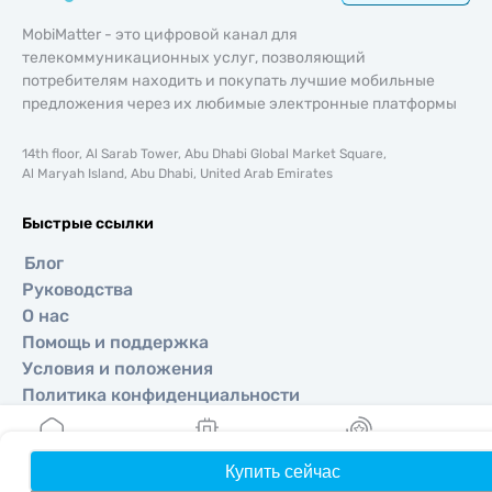
MobiMatter - это цифровой канал для
телекоммуникационных услуг, позволяющий
потребителям находить и покупать лучшие мобильные
предложения через их любимые электронные платформы
14th floor, Al Sarab Tower, Abu Dhabi Global Market Square,
Al Maryah Island, Abu Dhabi, United Arab Emirates
Быстрые ссылки
Блог
Руководства
О нас
Помощь и поддержка
Условия и положения
Политика конфиденциальности
Политика доставки и возвратов
Карта сайта
Купить сейчас
Главная
Мои eSIM
Бонусы
П
Партнерская программа