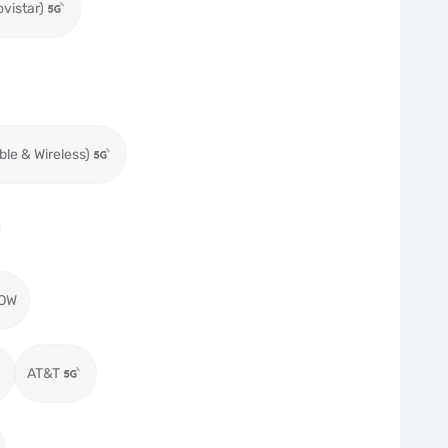
ovistar)
ble & Wireless)
OW
AT&T