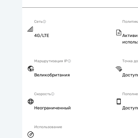
Сеть
Политик
4G/LTE
Активи
исполь
Маршрутизация IP
Точка д
Великобритания
Досту
Скорость
Пополне
Неограниченный
Досту
Использование