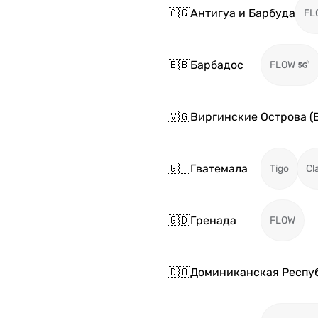
🇦🇬
Антигуа и Барбуда
FL
🇧🇧
Барбадос
FLOW
🇻🇬
Виргинские Острова (
🇬🇹
Гватемала
Tigo
Cl
🇬🇩
Гренада
FLOW
🇩🇴
Доминиканская Респу