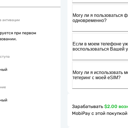
Могу ли я пользоваться ф
одновременно?
а активации
руется при первом
зовании.
Если в моем телефоне уже
воспользоваться Вашей у
оступа
пный
Могу ли я использовать м
тетеринг с моей eSIM?
ние
пный
Зарабатывать
$2.00 воз
MobiPay с этой покупкой