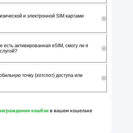
изической и электронной SIM картами
 есть активированная eSIM, смогу ли я
слугой?
обильную точку (хотспот) доступа или
награждения кэшбэк
в вашем кошельке