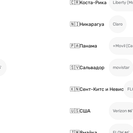
🇨🇷
Коста-Рика
Liberty (M
🇳🇮
Никарагуа
Claro
🇵🇦
Панама
+Movil (Ca
🇸🇻
Сальвадор
movistar
🇰🇳
Сент-Китс и Невис
FL
🇺🇸
США
Verizon
🇯🇲
Ямайка
FLOW