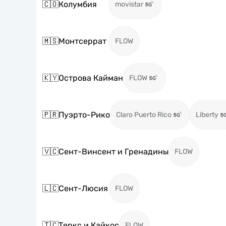
🇨🇴
Колумбия
movistar
🇲🇸
Монтсеррат
FLOW
🇰🇾
Острова Кайман
FLOW
🇵🇷
Пуэрто-Рико
Claro Puerto Rico
Liberty
🇻🇨
Сент-Винсент и Гренадины
FLOW
🇱🇨
Сент-Люсия
FLOW
🇹🇨
Теркс и Кайкос
FLOW