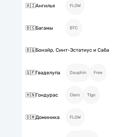
🇦🇮
Ангилья
FLOW
🇧🇸
Багамы
BTC
🇧🇶
Бонэйр, Синт-Эстатиус и Саба
🇬🇵
Гваделупа
Dauphin
Free
🇭🇳
Гондурас
Claro
Tigo
🇩🇲
Доминика
FLOW