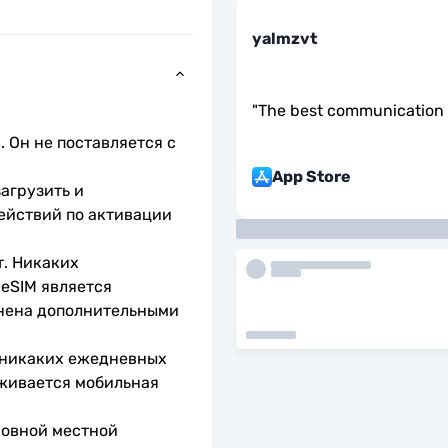
yalmzvt
"
The best communication 
 Он не поставляется с 
App Store
агрузить и 
ействий по активации 
. Никаких 
eSIM является 
нена дополнительными 
 никаких ежедневных 
живается мобильная 
овной местной 