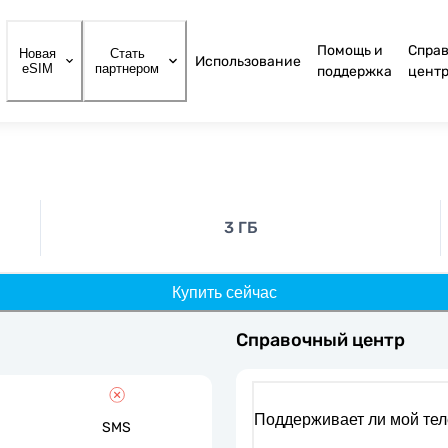
Помощь и
Спра
Новая
Стать
Использование
eSIM
партнером
поддержка
цент
3 ГБ
Купить сейчас
Справочный центр
Поддерживает ли мой те
SMS