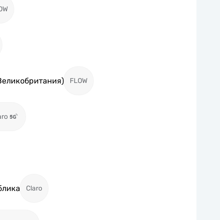
OW
Великобритания)
FLOW
aro
блика
Claro