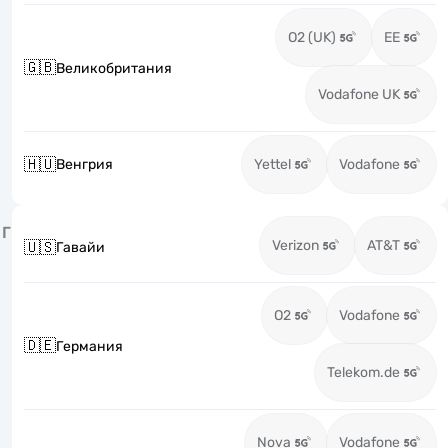
O2 (UK)
EE
🇬🇧
Великобритания
Vodafone UK
🇭🇺
Венгрия
Yettel
Vodafone
Г
Verizon
AT&T
🇺🇸
Гавайи
O2
Vodafone
🇩🇪
Германия
Telekom.de
Nova
Vodafone