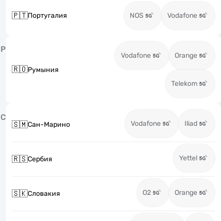
🇵🇹
Португалия
NOS
Vodafone
Р
Vodafone
Orange
🇷🇴
Румыния
Telekom
С
Vodafone
Iliad
🇸🇲
Сан-Марино
Yettel
🇷🇸
Сербия
O2
Orange
🇸🇰
Словакия