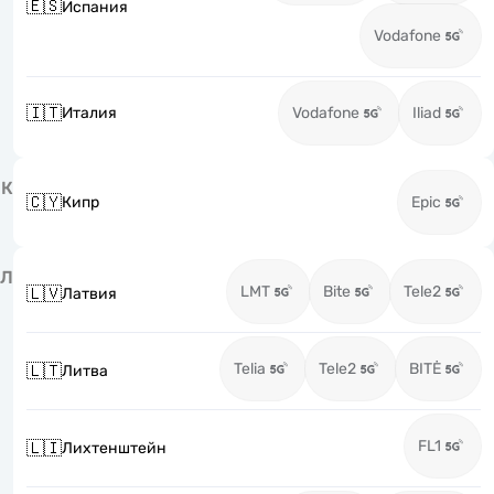
🇪🇸
Испания
Vodafone
🇮🇹
Италия
Vodafone
Iliad
К
🇨🇾
Кипр
Epic
Л
LMT
Bite
Tele2
🇱🇻
Латвия
Telia
Tele2
BITĖ
🇱🇹
Литва
FL1
🇱🇮
Лихтенштейн