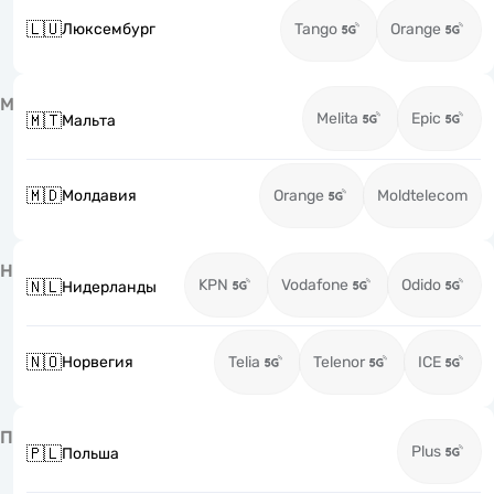
🇱🇺
Люксембург
Tango
Orange
М
Melita
Epic
🇲🇹
Мальта
🇲🇩
Молдавия
Orange
Moldtelecom
Н
KPN
Vodafone
Odido
🇳🇱
Нидерланды
🇳🇴
Норвегия
Telia
Telenor
ICE
П
Plus
🇵🇱
Польша