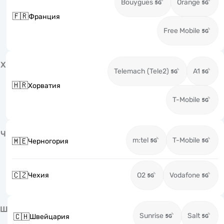
Bouygues
Orange
🇫🇷
Франция
Free Mobile
Х
Telemach (Tele2)
A1
🇭🇷
Хорватия
T-Mobile
Ч
m:tel
T-Mobile
🇲🇪
Черногория
🇨🇿
Чехия
O2
Vodafone
Ш
Sunrise
Salt
🇨🇭
Швейцария