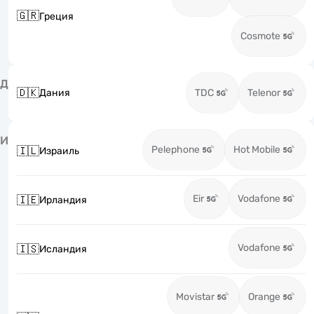
🇬🇷
Греция
Cosmote
Д
🇩🇰
Дания
TDC
Telenor
И
Pelephone
Hot Mobile
🇮🇱
Израиль
Eir
Vodafone
🇮🇪
Ирландия
Vodafone
🇮🇸
Исландия
Movistar
Orange