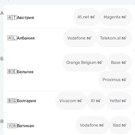
А
A1.net
Magenta
🇦🇹
Австрия
🇦🇱
Албания
Vodafone
Telekom.al
Б
Orange Belgium
Base
🇧🇪
Бельгия
Proximus
🇧🇬
Болгария
Vivacom
A1
Yettel
В
Vodafone
Iliad
🇻🇦
Ватикан