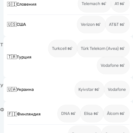
Telemach
A1
🇸🇮
Словения
🇺🇸
США
Verizon
AT&T
Т
Turkcell
Türk Telekom (Avea)
🇹🇷
Турция
Vodafone
У
🇺🇦
Украина
Kyivstar
Vodafone
Ф
DNA
Elisa
Ålcom
🇫🇮
Финляндия