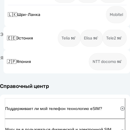
🇱🇰
Шри-Ланка
Mobitel
Э
🇪🇪
Эстония
Telia
Elisa
Tele2
Я
🇯🇵
Япония
NTT docomo
Справочный центр
Поддерживает ли мой телефон технологию eSIM?
Могу ли я пользоваться физической и электронной SIM