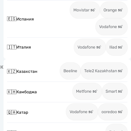
Movistar
Orange
🇪🇸
Испания
Vodafone
🇮🇹
Италия
Vodafone
Iliad
К
Beeline
Tele2 Kazakhstan
🇰🇿
Казахстан
Metfone
Smart
🇰🇭
Камбоджа
Vodafone
ooredoo
🇶🇦
Катар