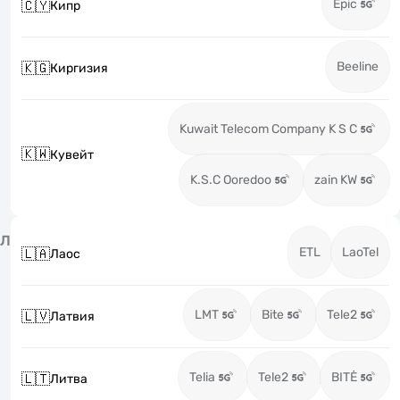
Epic
🇨🇾
Кипр
Beeline
🇰🇬
Киргизия
Kuwait Telecom Company K S C
🇰🇼
Кувейт
K.S.C Ooredoo
zain KW
Л
ETL
LaoTel
🇱🇦
Лаос
LMT
Bite
Tele2
🇱🇻
Латвия
Telia
Tele2
BITĖ
🇱🇹
Литва