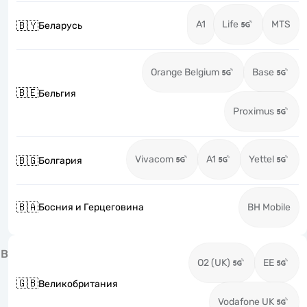
A1
Life
MTS
🇧🇾
Беларусь
Orange Belgium
Base
🇧🇪
Бельгия
Proximus
Vivacom
A1
Yettel
🇧🇬
Болгария
🇧🇦
Босния и Герцеговина
BH Mobile
В
O2 (UK)
EE
🇬🇧
Великобритания
Vodafone UK