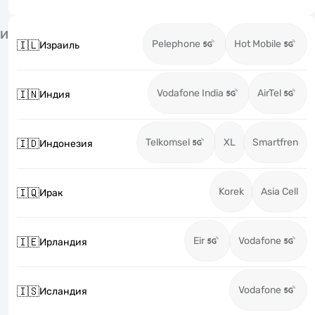
И
Pelephone
Hot Mobile
🇮🇱
Израиль
Vodafone India
AirTel
🇮🇳
Индия
Telkomsel
XL
Smartfren
🇮🇩
Индонезия
Korek
Asia Cell
🇮🇶
Ирак
Eir
Vodafone
🇮🇪
Ирландия
Vodafone
🇮🇸
Исландия