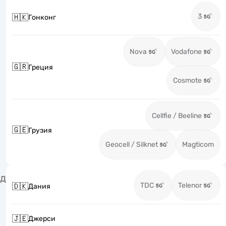
3
🇭🇰
Гонконг
Nova
Vodafone
🇬🇷
Греция
Cosmote
Cellfie / Beeline
🇬🇪
Грузия
Geocell / Silknet
Magticom
Д
TDC
Telenor
🇩🇰
Дания
🇯🇪
Джерси