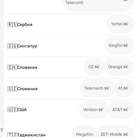
Telecom)
Yettel
🇷🇸
Сербия
SingTel
🇸🇬
Сингапур
O2
Orange
🇸🇰
Словакия
Telemach
A1
🇸🇮
Словения
🇺🇸
США
Verizon
AT&T
Т
Megafon
ZET-Mobile
🇹🇯
Таджикистан