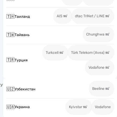
AIS
dtac TriNet / LINE
🇹🇭
Таиланд
Chunghwa
🇹🇼
Тайвань
Turkcell
Türk Telekom (Avea)
🇹🇷
Турция
Vodafone
У
Beeline
🇺🇿
Узбекистан
🇺🇦
Украина
Kyivstar
Vodafone