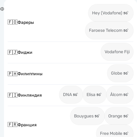
Ф
Hey (Vodafone)
🇫🇴
Фареры
Faroese Telecom
Vodafone Fiji
🇫🇯
Фиджи
Globe
🇵🇭
Филиппины
DNA
Elisa
Ålcom
🇫🇮
Финляндия
Bouygues
Orange
🇫🇷
Франция
Free Mobile