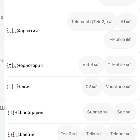
Х
Telemach (Tele2)
A1
🇭🇷
Хорватия
T-Mobile
Ч
m:tel
T-Mobile
🇲🇪
Черногория
🇨🇿
Чехия
O2
Vodafone
Ш
Sunrise
Salt
🇨🇭
Швейцария
Tele2
Telia
Telenor
🇸🇪
Швеция