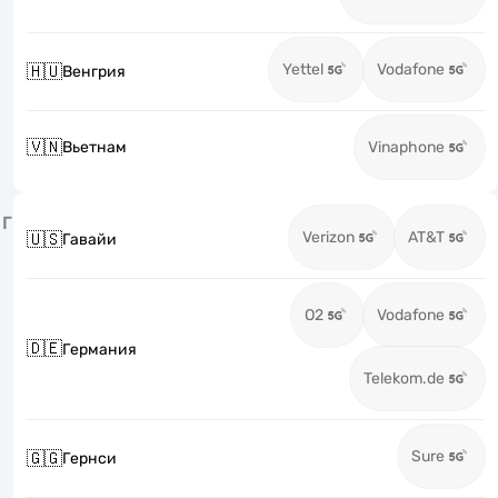
Yettel
Vodafone
🇭🇺
Венгрия
🇻🇳
Вьетнам
Vinaphone
Г
Verizon
AT&T
🇺🇸
Гавайи
O2
Vodafone
🇩🇪
Германия
Telekom.de
Sure
🇬🇬
Гернси