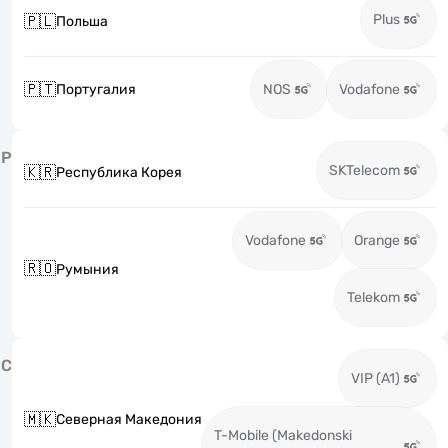
Plus
🇵🇱
Польша
🇵🇹
Португалия
NOS
Vodafone
Р
SKTelecom
🇰🇷
Республика Корея
Vodafone
Orange
🇷🇴
Румыния
Telekom
С
VIP (A1)
🇲🇰
Северная Македония
T-Mobile (Makedonski