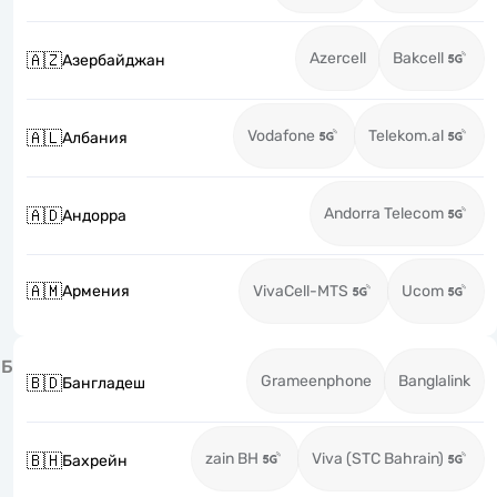
Azercell
Bakcell
🇦🇿
Азербайджан
Vodafone
Telekom.al
🇦🇱
Албания
Andorra Telecom
🇦🇩
Андорра
🇦🇲
Армения
VivaCell-MTS
Ucom
Б
Grameenphone
Banglalink
🇧🇩
Бангладеш
zain BH
Viva (STC Bahrain)
🇧🇭
Бахрейн