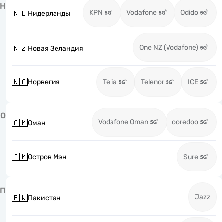
Н
KPN
Vodafone
Odido
🇳🇱
Нидерланды
One NZ (Vodafone)
🇳🇿
Новая Зеландия
🇳🇴
Норвегия
Telia
Telenor
ICE
О
Vodafone Oman
ooredoo
🇴🇲
Оман
🇮🇲
Остров Мэн
Sure
П
Jazz
🇵🇰
Пакистан