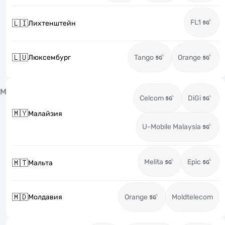
FL1
🇱🇮
Лихтенштейн
🇱🇺
Люксембург
Tango
Orange
М
Celcom
DiGi
🇲🇾
Малайзия
U-Mobile Malaysia
Melita
Epic
🇲🇹
Мальта
🇲🇩
Молдавия
Orange
Moldtelecom