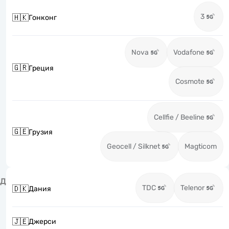
3
🇭🇰
Гонконг
Nova
Vodafone
🇬🇷
Греция
Cosmote
Cellfie / Beeline
🇬🇪
Грузия
Geocell / Silknet
Magticom
Д
TDC
Telenor
🇩🇰
Дания
🇯🇪
Джерси