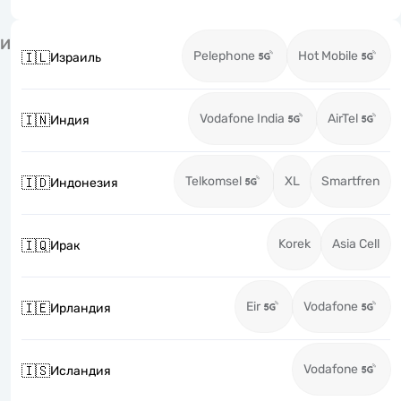
И
Pelephone
Hot Mobile
🇮🇱
Израиль
Vodafone India
AirTel
🇮🇳
Индия
Telkomsel
XL
Smartfren
🇮🇩
Индонезия
Korek
Asia Cell
🇮🇶
Ирак
Eir
Vodafone
🇮🇪
Ирландия
Vodafone
🇮🇸
Исландия