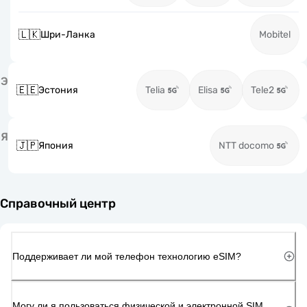
🇱🇰
Шри-Ланка
Mobitel
Э
🇪🇪
Эстония
Telia
Elisa
Tele2
Я
🇯🇵
Япония
NTT docomo
Справочный центр
Поддерживает ли мой телефон технологию eSIM?
Могу ли я пользоваться физической и электронной SIM