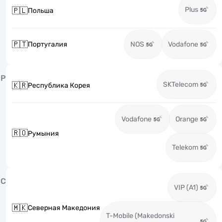
Plus
🇵🇱
Польша
🇵🇹
Португалия
NOS
Vodafone
Р
SKTelecom
🇰🇷
Республика Корея
Vodafone
Orange
🇷🇴
Румыния
Telekom
С
VIP (A1)
🇲🇰
Северная Македония
T-Mobile (Makedonski