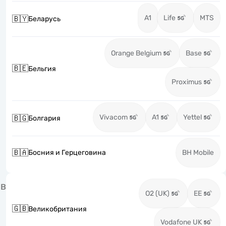
A1
Life
MTS
🇧🇾
Беларусь
Orange Belgium
Base
🇧🇪
Бельгия
Proximus
Vivacom
A1
Yettel
🇧🇬
Болгария
🇧🇦
Босния и Герцеговина
BH Mobile
В
O2 (UK)
EE
🇬🇧
Великобритания
Vodafone UK