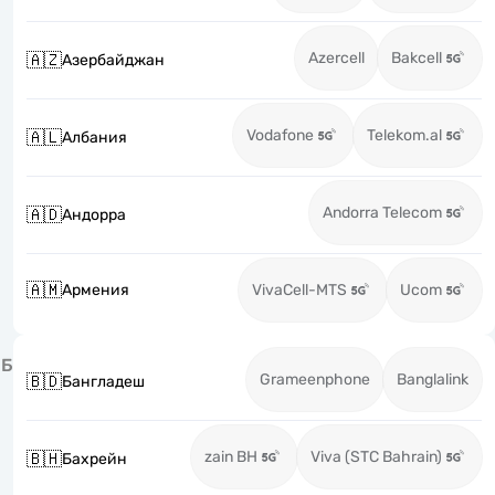
Azercell
Bakcell
🇦🇿
Азербайджан
Vodafone
Telekom.al
🇦🇱
Албания
Andorra Telecom
🇦🇩
Андорра
🇦🇲
Армения
VivaCell-MTS
Ucom
Б
Grameenphone
Banglalink
🇧🇩
Бангладеш
zain BH
Viva (STC Bahrain)
🇧🇭
Бахрейн