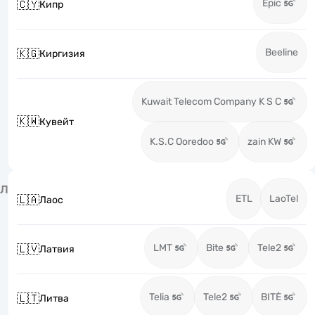
Epic
🇨🇾
Кипр
Beeline
🇰🇬
Киргизия
Kuwait Telecom Company K S C
🇰🇼
Кувейт
K.S.C Ooredoo
zain KW
Л
ETL
LaoTel
🇱🇦
Лаос
LMT
Bite
Tele2
🇱🇻
Латвия
Telia
Tele2
BITĖ
🇱🇹
Литва