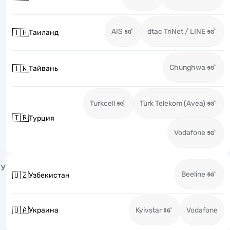
AIS
dtac TriNet / LINE
🇹🇭
Таиланд
Chunghwa
🇹🇼
Тайвань
Turkcell
Türk Telekom (Avea)
🇹🇷
Турция
Vodafone
У
Beeline
🇺🇿
Узбекистан
🇺🇦
Украина
Kyivstar
Vodafone