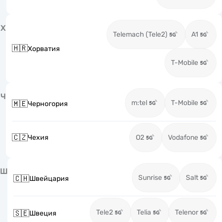
Х
Telemach (Tele2)
A1
🇭🇷
Хорватия
T-Mobile
Ч
m:tel
T-Mobile
🇲🇪
Черногория
🇨🇿
Чехия
O2
Vodafone
Ш
Sunrise
Salt
🇨🇭
Швейцария
Tele2
Telia
Telenor
🇸🇪
Швеция