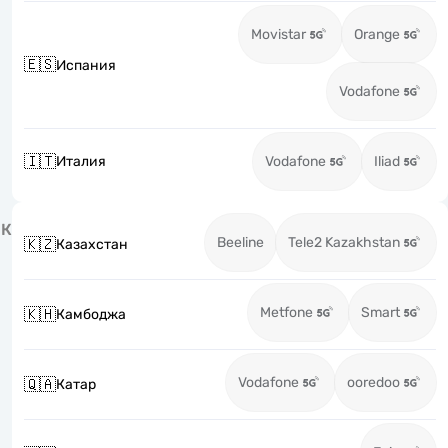
Movistar
Orange
🇪🇸
Испания
Vodafone
🇮🇹
Италия
Vodafone
Iliad
К
Beeline
Tele2 Kazakhstan
🇰🇿
Казахстан
Metfone
Smart
🇰🇭
Камбоджа
Vodafone
ooredoo
🇶🇦
Катар