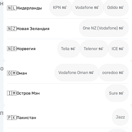
Н
KPN
Vodafone
Odido
🇳🇱
Нидерланды
One NZ (Vodafone)
🇳🇿
Новая Зеландия
🇳🇴
Норвегия
Telia
Telenor
ICE
О
Vodafone Oman
ooredoo
🇴🇲
Оман
🇮🇲
Остров Мэн
Sure
П
Jazz
🇵🇰
Пакистан