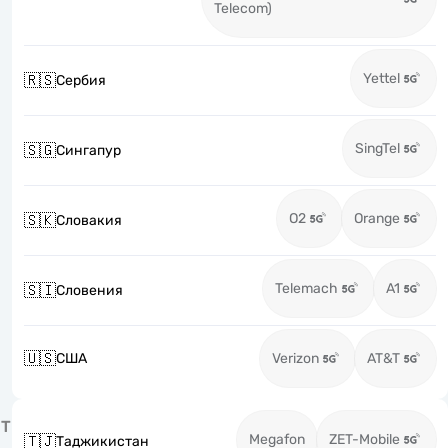
Telecom)
Yettel
🇷🇸
Сербия
SingTel
🇸🇬
Сингапур
O2
Orange
🇸🇰
Словакия
Telemach
A1
🇸🇮
Словения
🇺🇸
США
Verizon
AT&T
Т
Megafon
ZET-Mobile
🇹🇯
Таджикистан