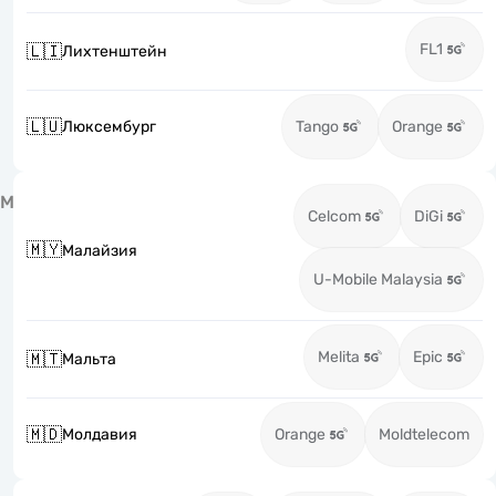
FL1
🇱🇮
Лихтенштейн
🇱🇺
Люксембург
Tango
Orange
М
Celcom
DiGi
🇲🇾
Малайзия
U-Mobile Malaysia
Melita
Epic
🇲🇹
Мальта
🇲🇩
Молдавия
Orange
Moldtelecom