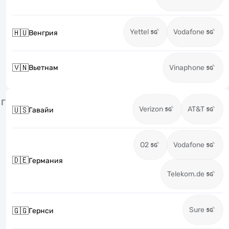
Yettel
Vodafone
🇭🇺
Венгрия
🇻🇳
Вьетнам
Vinaphone
Г
Verizon
AT&T
🇺🇸
Гавайи
O2
Vodafone
🇩🇪
Германия
Telekom.de
Sure
🇬🇬
Гернси