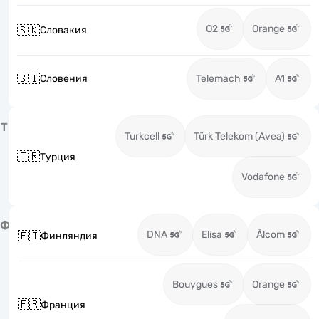
O2
Orange
🇸🇰
Словакия
🇸🇮
Словения
Telemach
A1
Т
Turkcell
Türk Telekom (Avea)
🇹🇷
Турция
Vodafone
Ф
DNA
Elisa
Ålcom
🇫🇮
Финляндия
Bouygues
Orange
🇫🇷
Франция