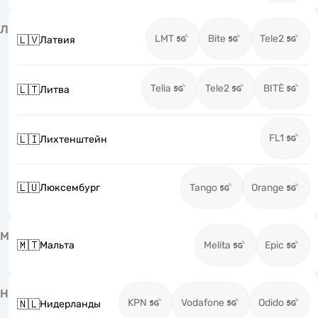
Л
LMT
Bite
Tele2
🇱🇻
Латвия
Telia
Tele2
BITĖ
🇱🇹
Литва
FL1
🇱🇮
Лихтенштейн
🇱🇺
Люксембург
Tango
Orange
М
🇲🇹
Мальта
Melita
Epic
Н
KPN
Vodafone
Odido
🇳🇱
Нидерланды