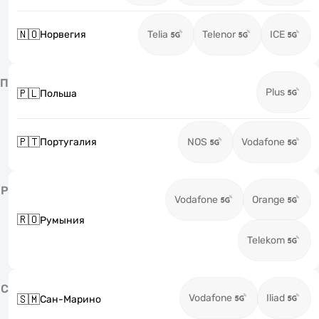
🇳🇴
Норвегия
Telia
Telenor
ICE
П
Plus
🇵🇱
Польша
🇵🇹
Португалия
NOS
Vodafone
Р
Vodafone
Orange
🇷🇴
Румыния
Telekom
С
Vodafone
Iliad
🇸🇲
Сан-Марино