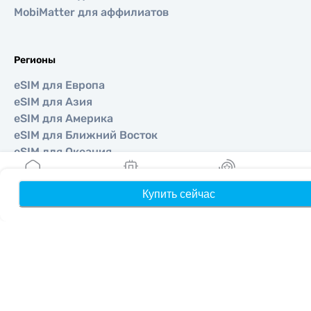
MobiMatter для аффилиатов
Регионы
eSIM для Европа
eSIM для Азия
eSIM для Америка
eSIM для Ближний Восток
eSIM для Океания
eSIM для Африка
Купить сейчас
Главная
Мои eSIM
Бонусы
П
Страны
eSIM для США
eSIM для Япония
eSIM для Канада
eSIM для Испания
eSIM для Италия