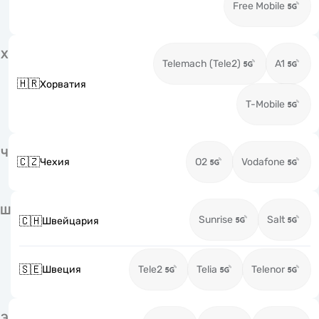
Free Mobile
Х
Telemach (Tele2)
A1
🇭🇷
Хорватия
T-Mobile
Ч
🇨🇿
Чехия
O2
Vodafone
Ш
Sunrise
Salt
🇨🇭
Швейцария
🇸🇪
Швеция
Tele2
Telia
Telenor
Э