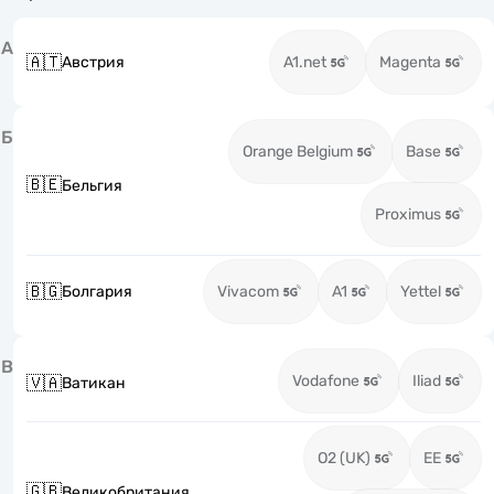
А
🇦🇹
Австрия
A1.net
Magenta
Б
Orange Belgium
Base
🇧🇪
Бельгия
Proximus
🇧🇬
Болгария
Vivacom
A1
Yettel
В
Vodafone
Iliad
🇻🇦
Ватикан
O2 (UK)
EE
🇬🇧
Великобритания