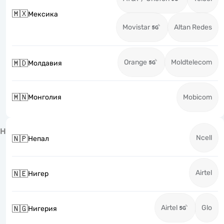
🇲🇽
Мексика
Movistar
Altan Redes
Orange
Moldtelecom
🇲🇩
Молдавия
🇲🇳
Монголия
Mobicom
Н
Ncell
🇳🇵
Непал
Airtel
🇳🇪
Нигер
Airtel
Glo
🇳🇬
Нигерия