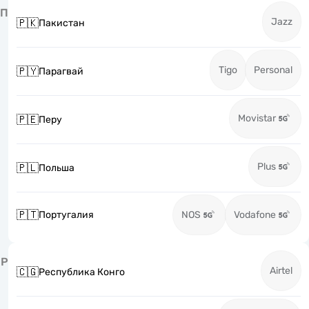
П
Jazz
🇵🇰
Пакистан
Tigo
Personal
🇵🇾
Парагвай
Movistar
🇵🇪
Перу
Plus
🇵🇱
Польша
🇵🇹
Португалия
NOS
Vodafone
Р
Airtel
🇨🇬
Республика Конго