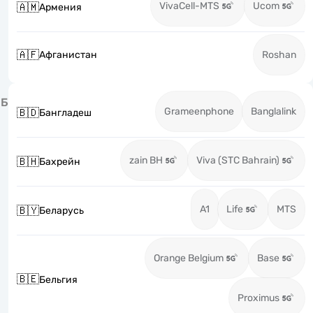
VivaCell-MTS
Ucom
🇦🇲
Армения
🇦🇫
Афганистан
Roshan
Б
Grameenphone
Banglalink
🇧🇩
Бангладеш
zain BH
Viva (STC Bahrain)
🇧🇭
Бахрейн
A1
Life
MTS
🇧🇾
Беларусь
Orange Belgium
Base
🇧🇪
Бельгия
Proximus