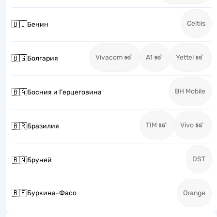
Celtiis
🇧🇯
Бенин
Vivacom
A1
Yettel
🇧🇬
Болгария
BH Mobile
🇧🇦
Босния и Герцеговина
TIM
Vivo
🇧🇷
Бразилия
DST
🇧🇳
Бруней
🇧🇫
Буркина-Фасо
Orange