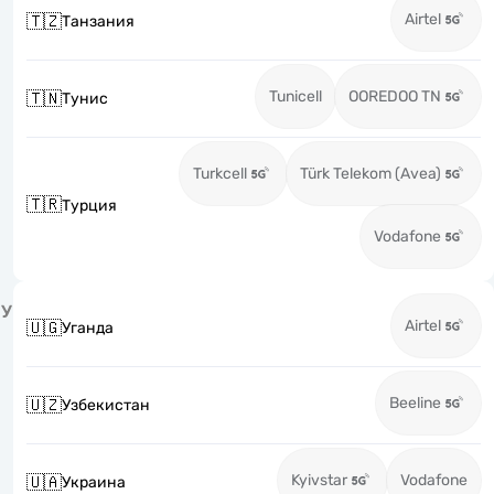
Airtel
🇹🇿
Танзания
Tunicell
OOREDOO TN
🇹🇳
Тунис
Turkcell
Türk Telekom (Avea)
🇹🇷
Турция
Vodafone
У
Airtel
🇺🇬
Уганда
Beeline
🇺🇿
Узбекистан
Kyivstar
Vodafone
🇺🇦
Украина