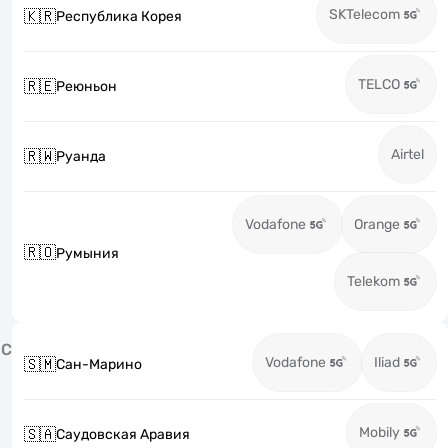
SKTelecom
🇰🇷
Республика Корея
TELCO
🇷🇪
Реюньон
Airtel
🇷🇼
Руанда
Vodafone
Orange
🇷🇴
Румыния
Telekom
С
Vodafone
Iliad
🇸🇲
Сан-Марино
Mobily
🇸🇦
Саудовская Аравия