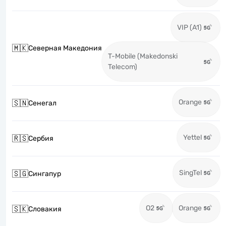
VIP (A1)
🇲🇰
Северная Македония
T-Mobile (Makedonski
Telecom)
Orange
🇸🇳
Сенегал
Yettel
🇷🇸
Сербия
SingTel
🇸🇬
Сингапур
O2
Orange
🇸🇰
Словакия