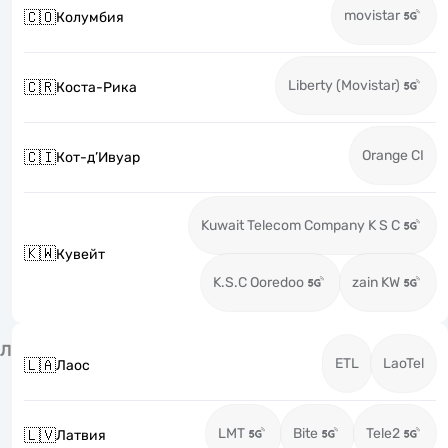
movistar
🇨🇴
Колумбия
Liberty (Movistar)
🇨🇷
Коста-Рика
Orange CI
🇨🇮
Кот-д’Ивуар
Kuwait Telecom Company K S C
🇰🇼
Кувейт
K.S.C Ooredoo
zain KW
Л
ETL
LaoTel
🇱🇦
Лаос
LMT
Bite
Tele2
🇱🇻
Латвия