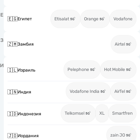
Е
🇪🇬
Египет
Etisalat
Orange
Vodafone
З
🇿🇲
Замбия
Airtel
И
Pelephone
Hot Mobile
🇮🇱
Израиль
Vodafone India
AirTel
🇮🇳
Индия
Telkomsel
XL
Smartfren
🇮🇩
Индонезия
zain JO
🇯🇴
Иордания