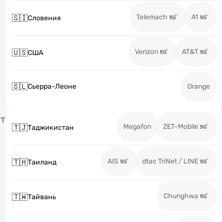
Telemach
A1
🇸🇮
Словения
Verizon
AT&T
🇺🇸
США
🇸🇱
Сьерра-Леоне
Orange
Т
Megafon
ZET-Mobile
🇹🇯
Таджикистан
AIS
dtac TriNet / LINE
🇹🇭
Таиланд
Chunghwa
🇹🇼
Тайвань