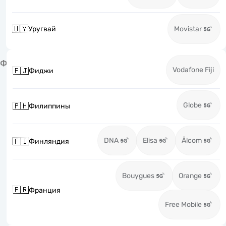
🇺🇾
Уругвай
Movistar
Ф
Vodafone Fiji
🇫🇯
Фиджи
Globe
🇵🇭
Филиппины
DNA
Elisa
Ålcom
🇫🇮
Финляндия
Bouygues
Orange
🇫🇷
Франция
Free Mobile