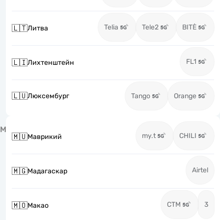
Telia
Tele2
BITĖ
🇱🇹
Литва
FL1
🇱🇮
Лихтенштейн
🇱🇺
Люксембург
Tango
Orange
М
my.t
CHILI
🇲🇺
Маврикий
Airtel
🇲🇬
Мадагаскар
CTM
3
🇲🇴
Макао