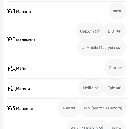
Airtel
🇲🇼
Малави
Celcom
DiGi
🇲🇾
Малайзия
U-Mobile Malaysia
Orange
🇲🇱
Мали
Melita
Epic
🇲🇹
Мальта
INWI
IAM (Maroc Telecom)
🇲🇦
Марокко
AT&T / Unefon
Telcel