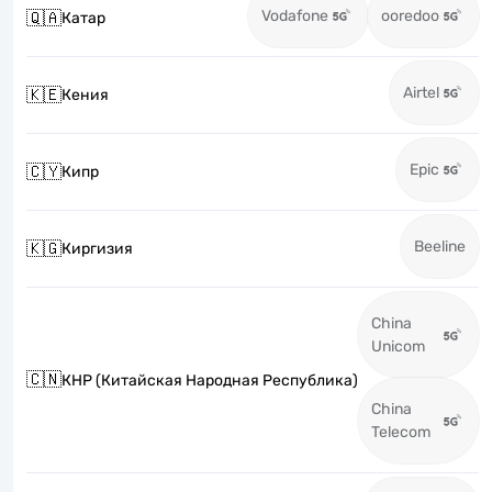
Vodafone
ooredoo
🇶🇦
Катар
Airtel
🇰🇪
Кения
Epic
🇨🇾
Кипр
Beeline
🇰🇬
Киргизия
China
Unicom
🇨🇳
КНР (Китайская Народная Республика)
China
Telecom