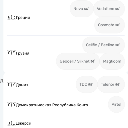
Nova
Vodafone
🇬🇷
Греция
Cosmote
Cellfie / Beeline
🇬🇪
Грузия
Geocell / Silknet
Magticom
Д
TDC
Telenor
🇩🇰
Дания
Airtel
🇨🇩
Демократическая Республика Конго
🇯🇪
Джерси