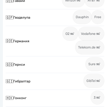
Verizon
AT&T
🇺🇸
Гавайи
Dauphin
Free
🇬🇵
Гваделупа
O2
Vodafone
🇩🇪
Германия
Telekom.de
Sure
🇬🇬
Гернси
GibTel
🇬🇮
Гибралтар
3
🇭🇰
Гонконг