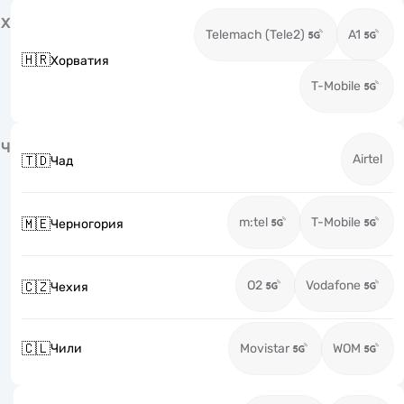
Х
Telemach (Tele2)
A1
🇭🇷
Хорватия
T-Mobile
Ч
Airtel
🇹🇩
Чад
m:tel
T-Mobile
🇲🇪
Черногория
O2
Vodafone
🇨🇿
Чехия
🇨🇱
Чили
Movistar
WOM