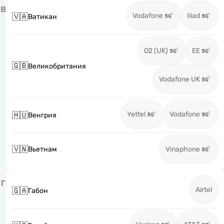
В
Vodafone
Iliad
🇻🇦
Ватикан
O2 (UK)
EE
🇬🇧
Великобритания
Vodafone UK
Yettel
Vodafone
🇭🇺
Венгрия
🇻🇳
Вьетнам
Vinaphone
Г
Airtel
🇬🇦
Габон