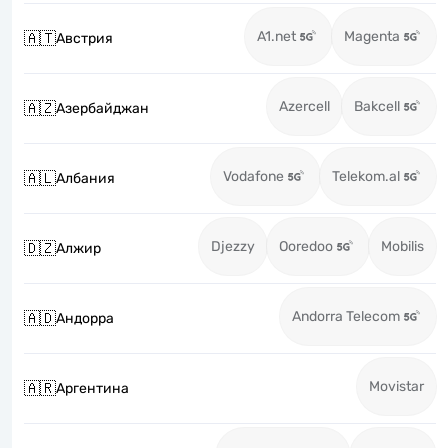
A1.net
Magenta
🇦🇹
Австрия
Azercell
Bakcell
🇦🇿
Азербайджан
Vodafone
Telekom.al
🇦🇱
Албания
Djezzy
Ooredoo
Mobilis
🇩🇿
Алжир
Andorra Telecom
🇦🇩
Андорра
Movistar
🇦🇷
Аргентина