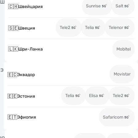
Ш
Sunrise
Salt
🇨🇭
Швейцария
Tele2
Telia
Telenor
🇸🇪
Швеция
🇱🇰
Шри-Ланка
Mobitel
Э
Movistar
🇪🇨
Эквадор
Telia
Elisa
Tele2
🇪🇪
Эстония
🇪🇹
Эфиопия
Safaricom