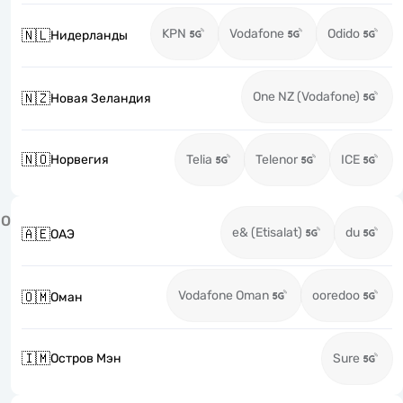
KPN
Vodafone
Odido
🇳🇱
Нидерланды
One NZ (Vodafone)
🇳🇿
Новая Зеландия
🇳🇴
Норвегия
Telia
Telenor
ICE
О
e& (Etisalat)
du
🇦🇪
ОАЭ
Vodafone Oman
ooredoo
🇴🇲
Оман
🇮🇲
Остров Мэн
Sure