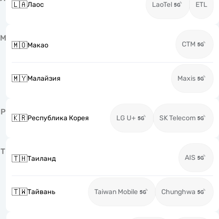
🇱🇦
Лаос
LaoTel
ETL
М
CTM
🇲🇴
Макао
🇲🇾
Малайзия
Maxis
Р
🇰🇷
Республика Корея
LG U+
SK Telecom
Т
AIS
🇹🇭
Таиланд
🇹🇼
Тайвань
Taiwan Mobile
Chunghwa