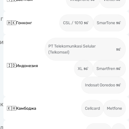
Г
🇭🇰
Гонконг
CSL / 1010
SmarTone
И
PT Telekomunikasi Selular
(Telkomsel)
🇮🇩
Индонезия
XL
Smartfren
Indosat Ooredoo
К
🇰🇭
Камбоджа
Cellcard
Metfone
Л