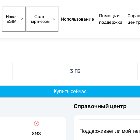
Помощь и
Спра
Новая
Стать
Использование
eSIM
партнером
поддержка
цент
3 ГБ
Купить сейчас
Справочный центр
Поддерживает ли мой те
SMS