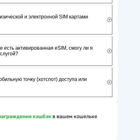
изической и электронной SIM картами
 есть активированная eSIM, смогу ли я
слугой?
обильную точку (хотспот) доступа или
награждения кэшбэк
в вашем кошельке