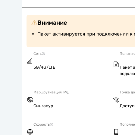
Внимание
Пакет активируется при подключении к 
Сеть
Политик
5G/4G/LTE
Пакет 
подклю
Маршрутизация IP
Точка д
Сингапур
Досту
Скорость
Пополне