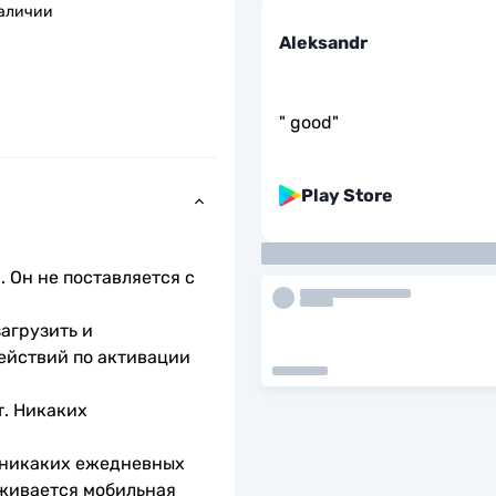
наличии
Aleksandr
"
good
"
Play Store
 Он не поставляется с 
агрузить и 
ействий по активации 
. Никаких 
 никаких ежедневных 
живается мобильная 