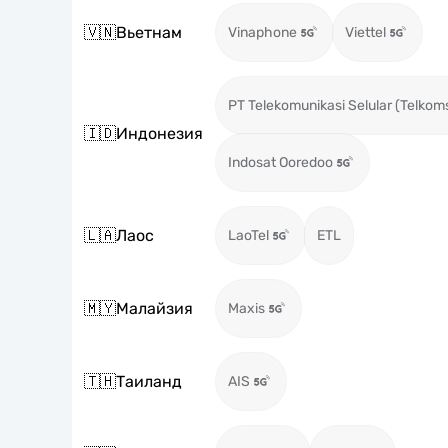
🇻🇳
Вьетнам
Vinaphone
Viettel
PT Telekomunikasi Selular (Telkom
🇮🇩
Индонезия
Indosat Ooredoo
🇱🇦
Лаос
LaoTel
ETL
🇲🇾
Малайзия
Maxis
🇹🇭
Таиланд
AIS