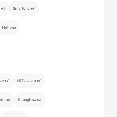
0
SmarTone
Metfone
U+
SK Telecom
bile
Chunghwa