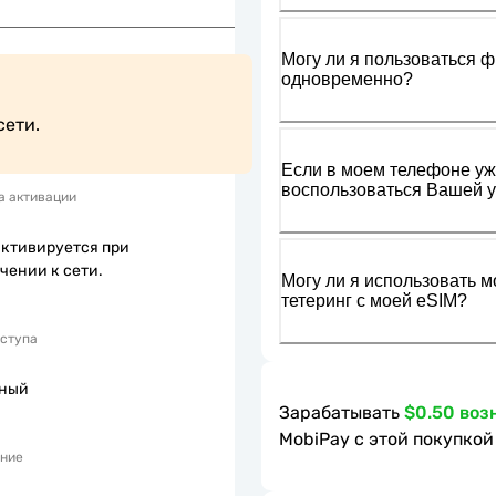
Могу ли я пользоваться ф
одновременно?
сети.
Если в моем телефоне уже
воспользоваться Вашей у
а активации
активируется при
чении к сети.
Могу ли я использовать м
тетеринг с моей eSIM?
оступа
пный
Зарабатывать
$0.50 воз
MobiPay с этой покупкой
ние