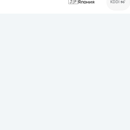
🇯🇵
Япония
KDDI