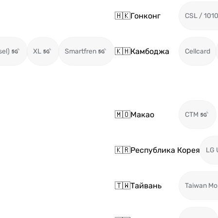
🇭🇰
Гонконг
CSL / 101
🇰🇭
Камбоджа
sel)
XL
Smartfren
Cellcard
🇲🇴
Макао
CTM
🇰🇷
Республика Корея
LG 
🇹🇼
Тайвань
Taiwan Mo