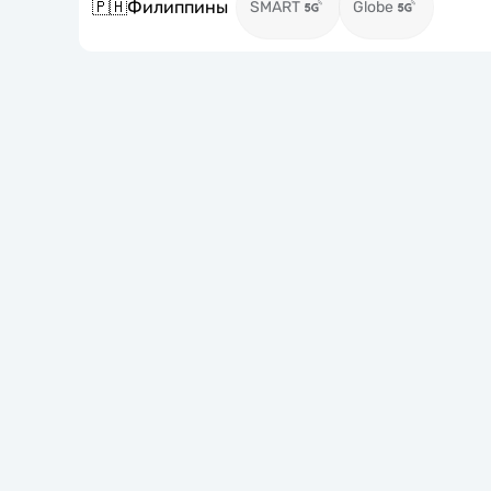
🇵🇭
Филиппины
SMART
Globe