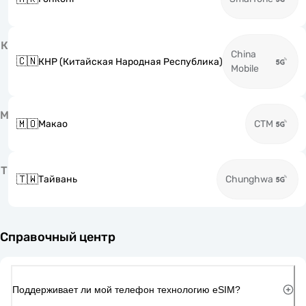
К
China
🇨🇳
КНР (Китайская Народная Республика)
Mobile
М
🇲🇴
Макао
CTM
Т
🇹🇼
Тайвань
Chunghwa
Справочный центр
Поддерживает ли мой телефон технологию eSIM?