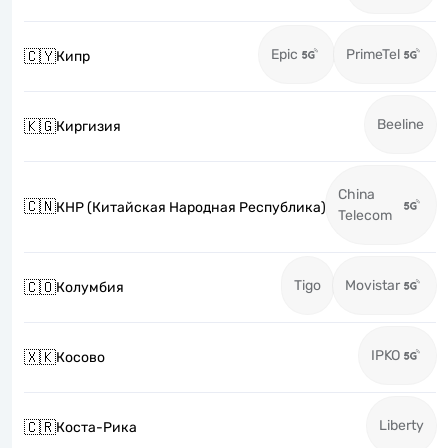
Epic
PrimeTel
🇨🇾
Кипр
Beeline
🇰🇬
Киргизия
China
🇨🇳
КНР (Китайская Народная Республика)
Telecom
Tigo
Movistar
🇨🇴
Колумбия
IPKO
🇽🇰
Косово
Liberty
🇨🇷
Коста-Рика