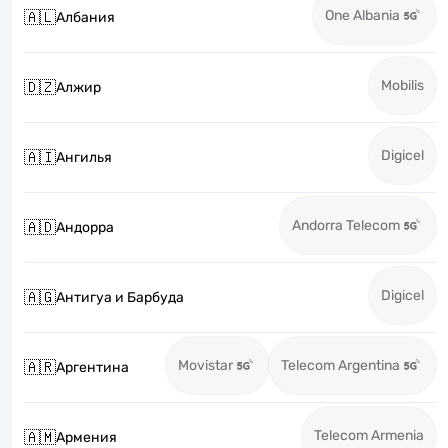
One Albania
🇦🇱
Албания
Mobilis
🇩🇿
Алжир
Digicel
🇦🇮
Ангилья
Andorra Telecom
🇦🇩
Андорра
Digicel
🇦🇬
Антигуа и Барбуда
Movistar
Telecom Argentina
🇦🇷
Аргентина
Telecom Armenia
🇦🇲
Армения