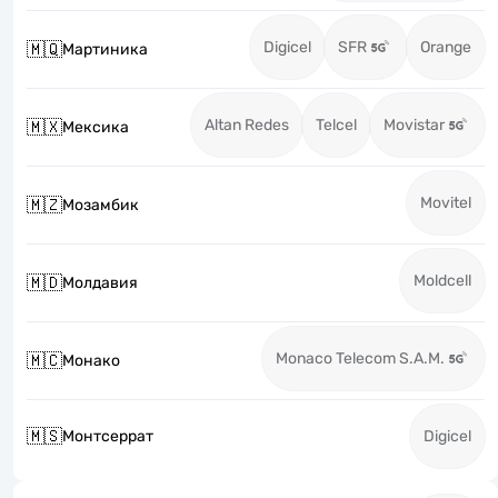
Digicel
SFR
Orange
🇲🇶
Мартиника
Altan Redes
Telcel
Movistar
🇲🇽
Мексика
Movitel
🇲🇿
Мозамбик
Moldcell
🇲🇩
Молдавия
Monaco Telecom S.A.M.
🇲🇨
Монако
🇲🇸
Монтсеррат
Digicel