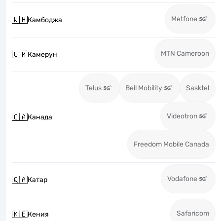
Metfone
🇰🇭
Камбоджа
MTN Cameroon
🇨🇲
Камерун
Telus
Bell Mobility
Sasktel
Videotron
🇨🇦
Канада
Freedom Mobile Canada
Vodafone
🇶🇦
Катар
Safaricom
🇰🇪
Кения