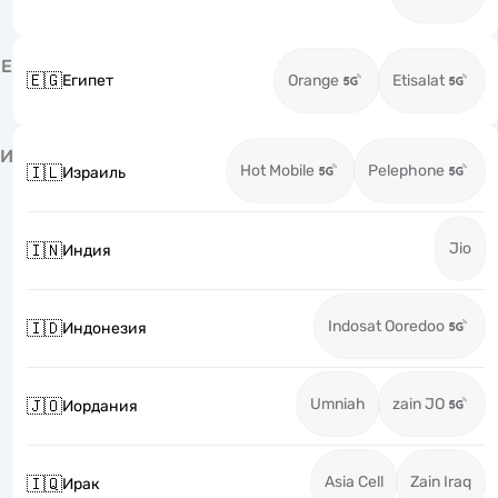
Е
🇪🇬
Египет
Orange
Etisalat
И
Hot Mobile
Pelephone
🇮🇱
Израиль
Jio
🇮🇳
Индия
Indosat Ooredoo
🇮🇩
Индонезия
Umniah
zain JO
🇯🇴
Иордания
Asia Cell
Zain Iraq
🇮🇶
Ирак