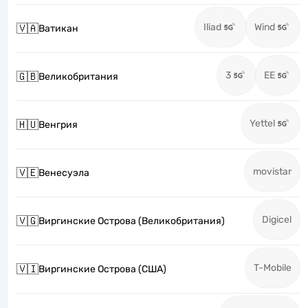
Iliad
Wind
🇻🇦
Ватикан
3
EE
🇬🇧
Великобритания
Yettel
🇭🇺
Венгрия
movistar
🇻🇪
Венесуэла
Digicel
🇻🇬
Виргинские Острова (Великобритания)
T-Mobile
🇻🇮
Виргинские Острова (США)