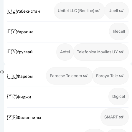
Unitel LLC (Beeline)
Ucell
🇺🇿
Узбекистан
lifecell
🇺🇦
Украина
🇺🇾
Уругвай
Antel
Telefonica Moviles UY
Ф
Faroese Telecom
Foroya Tele
🇫🇴
Фареры
Digicel
🇫🇯
Фиджи
SMART
🇵🇭
Филиппины