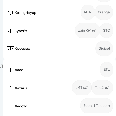
MTN
Orange
🇨🇮
Кот-д’Ивуар
zain KW
STC
🇰🇼
Кувейт
🇨🇼
Кюрасао
Digicel
Л
ETL
🇱🇦
Лаос
LMT
Tele2
🇱🇻
Латвия
Econet Telecom
🇱🇸
Лесото