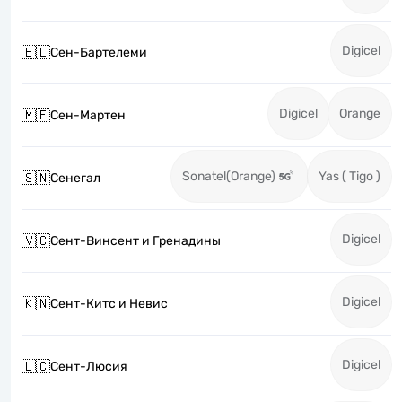
Digicel
🇧🇱
Сен-Бартелеми
Digicel
Orange
🇲🇫
Сен-Мартен
Sonatel(Orange)
Yas ( Tigo )
🇸🇳
Сенегал
Digicel
🇻🇨
Сент-Винсент и Гренадины
Digicel
🇰🇳
Сент-Китс и Невис
Digicel
🇱🇨
Сент-Люсия