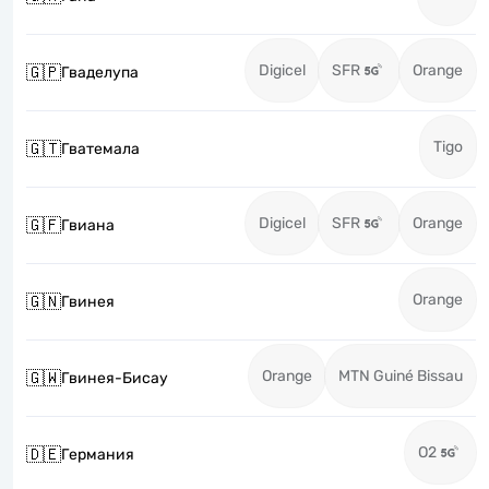
Digicel
SFR
Orange
🇬🇵
Гваделупа
Tigo
🇬🇹
Гватемала
Digicel
SFR
Orange
🇬🇫
Гвиана
Orange
🇬🇳
Гвинея
Orange
MTN Guiné Bissau
🇬🇼
Гвинея-Бисау
O2
🇩🇪
Германия