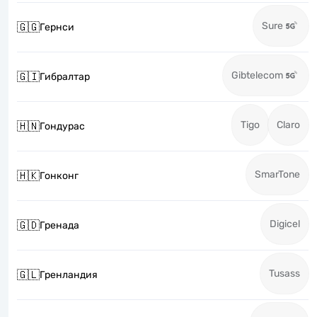
Sure
🇬🇬
Гернси
Gibtelecom
🇬🇮
Гибралтар
Tigo
Claro
🇭🇳
Гондурас
SmarTone
🇭🇰
Гонконг
Digicel
🇬🇩
Гренада
Tusass
🇬🇱
Гренландия