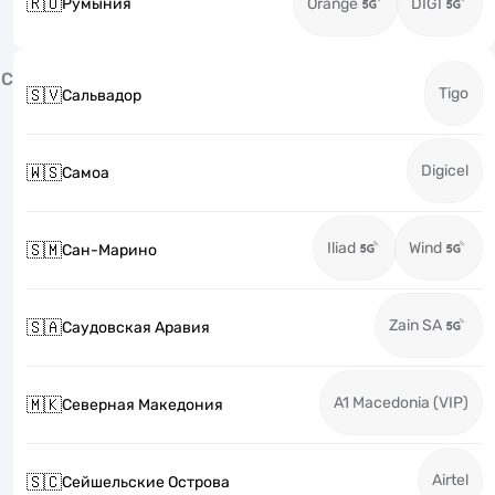
🇷🇴
Румыния
Orange
DIGI
С
Tigo
🇸🇻
Сальвадор
Digicel
🇼🇸
Самоа
Iliad
Wind
🇸🇲
Сан-Марино
Zain SA
🇸🇦
Саудовская Аравия
A1 Macedonia (VIP)
🇲🇰
Северная Македония
Airtel
🇸🇨
Сейшельские Острова