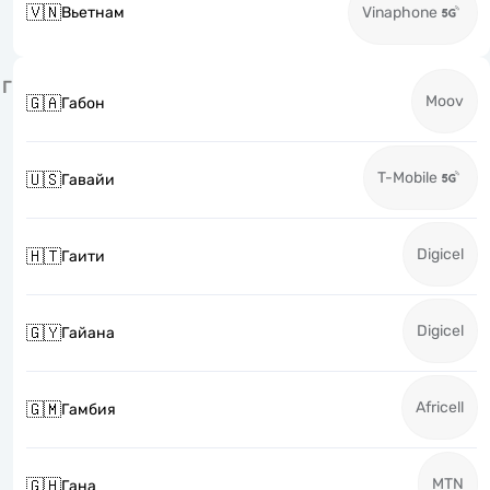
🇻🇳
Вьетнам
Vinaphone
Г
Moov
🇬🇦
Габон
T-Mobile
🇺🇸
Гавайи
Digicel
🇭🇹
Гаити
Digicel
🇬🇾
Гайана
Africell
🇬🇲
Гамбия
MTN
🇬🇭
Гана