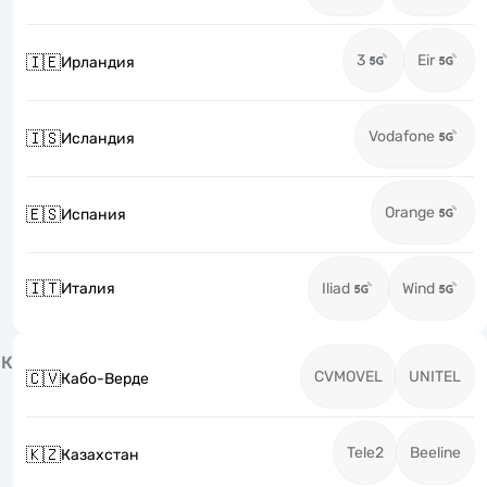
3
Eir
🇮🇪
Ирландия
Vodafone
🇮🇸
Исландия
Orange
🇪🇸
Испания
🇮🇹
Италия
Iliad
Wind
К
CVMOVEL
UNITEL
🇨🇻
Кабо-Верде
Tele2
Beeline
🇰🇿
Казахстан