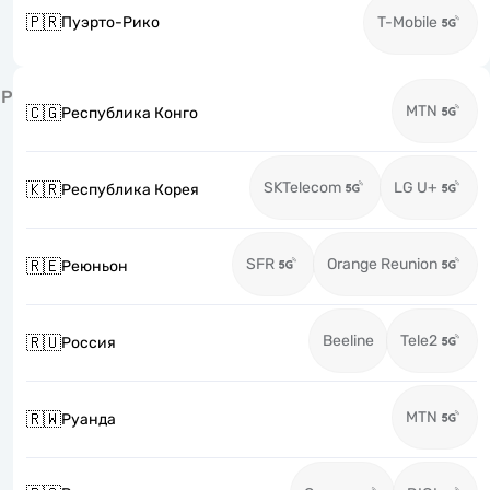
🇵🇷
Пуэрто-Рико
T-Mobile
Р
MTN
🇨🇬
Республика Конго
SKTelecom
LG U+
🇰🇷
Республика Корея
SFR
Orange Reunion
🇷🇪
Реюньон
Beeline
Tele2
🇷🇺
Россия
MTN
🇷🇼
Руанда