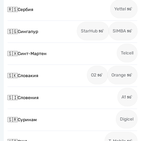
Yettel
🇷🇸
Сербия
StarHub
SIMBA
🇸🇬
Сингапур
Telcell
🇸🇽
Синт-Мартен
O2
Orange
🇸🇰
Словакия
A1
🇸🇮
Словения
Digicel
🇸🇷
Суринам