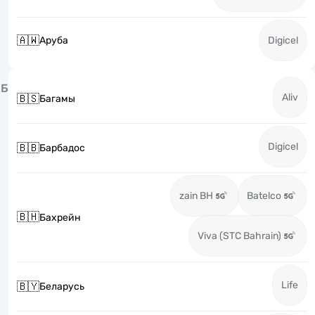
🇦🇼
Аруба
Digicel
Б
Aliv
🇧🇸
Багамы
Digicel
🇧🇧
Барбадос
zain BH
Batelco
🇧🇭
Бахрейн
Viva (STC Bahrain)
Life
🇧🇾
Беларусь