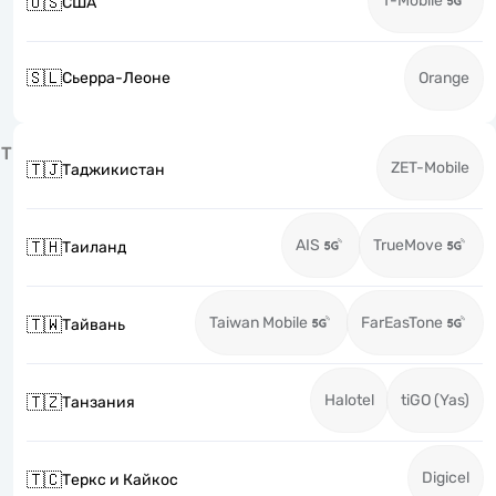
T-Mobile
🇺🇸
США
🇸🇱
Сьерра-Леоне
Orange
Т
ZET-Mobile
🇹🇯
Таджикистан
AIS
TrueMove
🇹🇭
Таиланд
Taiwan Mobile
FarEasTone
🇹🇼
Тайвань
Halotel
tiGO (Yas)
🇹🇿
Танзания
Digicel
🇹🇨
Теркс и Кайкос