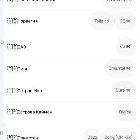
🇳🇴
Норвегия
Telia
ICE
О
du
🇦🇪
ОАЭ
Omantel
🇴🇲
Оман
Sure
🇮🇲
Остров Мэн
🇰🇾
Острова Кайман
Digicel
П
Jazz
Zong (CMPak)
🇵🇰
Пакистан