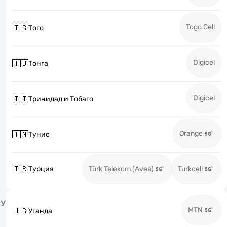
Togo Cell
🇹🇬
Того
Digicel
🇹🇴
Тонга
Digicel
🇹🇹
Тринидад и Тобаго
Orange
🇹🇳
Тунис
🇹🇷
Турция
Türk Telekom (Avea)
Turkcell
У
MTN
🇺🇬
Уганда