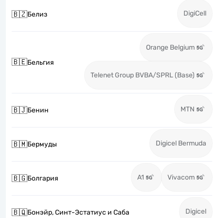
DigiCell
🇧🇿
Белиз
Orange Belgium
🇧🇪
Бельгия
Telenet Group BVBA/SPRL (Base)
MTN
🇧🇯
Бенин
Digicel Bermuda
🇧🇲
Бермуды
A1
Vivacom
🇧🇬
Болгария
Digicel
🇧🇶
Бонэйр, Синт-Эстатиус и Саба