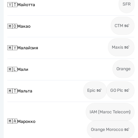
SFR
🇾🇹
Майотта
CTM
🇲🇴
Макао
Maxis
🇲🇾
Малайзия
Orange
🇲🇱
Мали
Epic
GO Plc
🇲🇹
Мальта
IAM (Maroc Telecom)
🇲🇦
Марокко
Orange Morocco