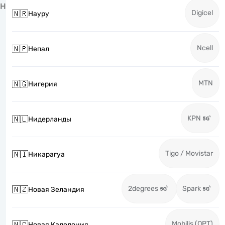
Н
Digicel
🇳🇷
Науру
Ncell
🇳🇵
Непал
MTN
🇳🇬
Нигерия
KPN
🇳🇱
Нидерланды
Tigo / Movistar
🇳🇮
Никарагуа
2degrees
Spark
🇳🇿
Новая Зеландия
Mobilis (OPT)
🇳🇨
Новая Каледония