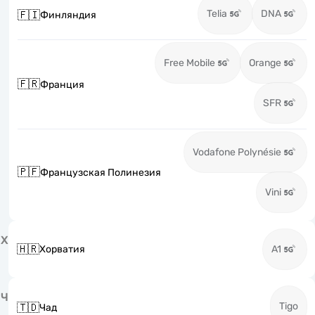
Telia
DNA
🇫🇮
Финляндия
Free Mobile
Orange
🇫🇷
Франция
SFR
Vodafone Polynésie
🇵🇫
Французская Полинезия
Vini
Х
🇭🇷
Хорватия
A1
Ч
Tigo
🇹🇩
Чад