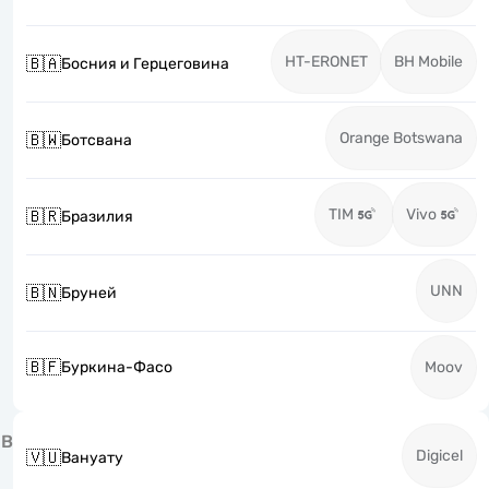
HT-ERONET
BH Mobile
🇧🇦
Босния и Герцеговина
Orange Botswana
🇧🇼
Ботсвана
TIM
Vivo
🇧🇷
Бразилия
UNN
🇧🇳
Бруней
🇧🇫
Буркина-Фасо
Moov
В
Digicel
🇻🇺
Вануату