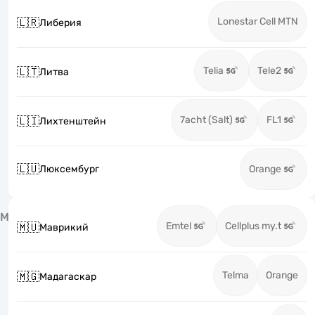
Lonestar Cell MTN
🇱🇷
Либерия
Telia
Tele2
🇱🇹
Литва
7acht (Salt)
FL1
🇱🇮
Лихтенштейн
🇱🇺
Люксембург
Orange
М
Emtel
Cellplus my.t
🇲🇺
Маврикий
Telma
Orange
🇲🇬
Мадагаскар