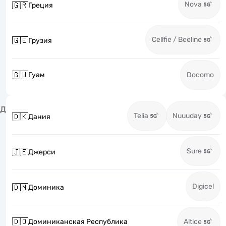
Nova
🇬🇷
Греция
Cellfie / Beeline
🇬🇪
Грузия
🇬🇺
Гуам
Docomo
Д
Telia
Nuuuday
🇩🇰
Дания
Sure
🇯🇪
Джерси
Digicel
🇩🇲
Доминика
🇩🇴
Доминиканская Республика
Altice