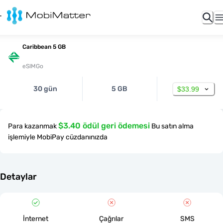
Caribbean 5 GB
eSIMGo
30 gün
5 GB
$33.99
$3.40 ödül geri ödemesi
Para kazanmak
Bu satın alma
işlemiyle MobiPay cüzdanınızda
Detaylar
İnternet
Çağrılar
SMS