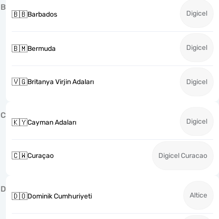
B
Digicel
🇧🇧
Barbados
Digicel
🇧🇲
Bermuda
🇻🇬
Britanya Virjin Adaları
Digicel
C
Digicel
🇰🇾
Cayman Adaları
🇨🇼
Curaçao
Digicel Curacao
D
Altice
🇩🇴
Dominik Cumhuriyeti