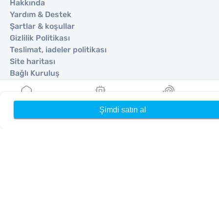
Hakkında
Yardım & Destek
Şartlar & koşullar
Gizlilik Politikası
Teslimat, iadeler politikası
Site haritası
Bağlı Kuruluş
Hedefler
Şimdi satın al
Ana Sayfa
eSIM'lerim
Ödüller
Ortak Olun
Satıcılar İçin MobiMatter
İşletmeler İçin MobiMatter
Bağlı Kuruluşlar için MobiMatter
Bölgeler
Avrupa için eSIM