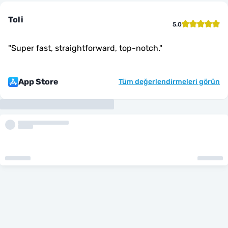
Toli
5.0
"
Super fast, straightforward, top-notch.
"
App Store
Tüm değerlendirmeleri görün