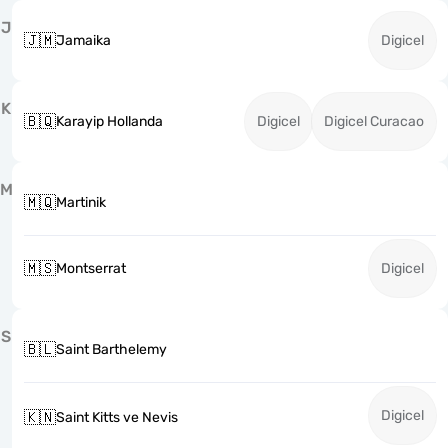
J
🇯🇲
Jamaika
Digicel
K
🇧🇶
Karayip Hollanda
Digicel
Digicel Curacao
M
🇲🇶
Martinik
🇲🇸
Montserrat
Digicel
S
🇧🇱
Saint Barthelemy
Digicel
🇰🇳
Saint Kitts ve Nevis