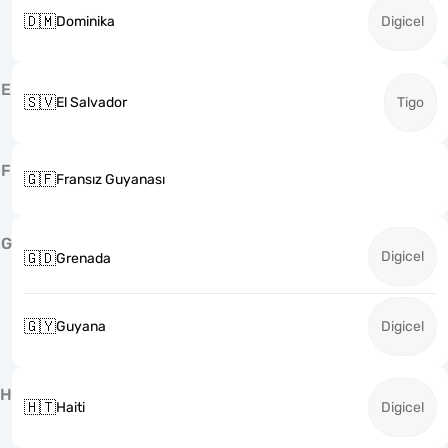
🇩🇲
Dominika
Digicel
E
🇸🇻
El Salvador
Tigo
F
🇬🇫
Fransız Guyanası
G
Digicel
🇬🇩
Grenada
🇬🇾
Guyana
Digicel
H
🇭🇹
Haiti
Digicel