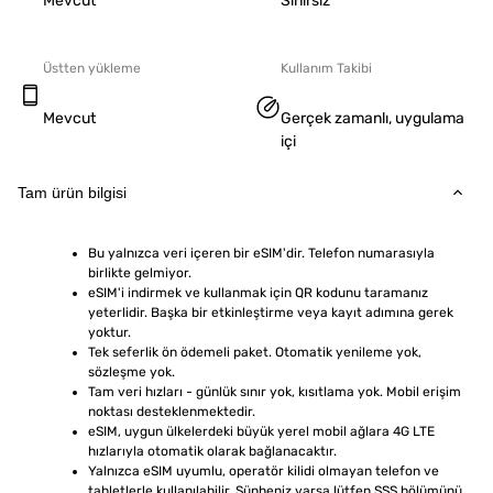
Mevcut
Sınırsız
Üstten yükleme
Kullanım Takibi
Mevcut
Gerçek zamanlı, uygulama
içi
Tam ürün bilgisi
Bu yalnızca veri içeren bir eSIM'dir. Telefon numarasıyla 
birlikte gelmiyor.
eSIM'i indirmek ve kullanmak için QR kodunu taramanız 
yeterlidir. Başka bir etkinleştirme veya kayıt adımına gerek 
yoktur.
Tek seferlik ön ödemeli paket. Otomatik yenileme yok, 
sözleşme yok.
Tam veri hızları - günlük sınır yok, kısıtlama yok. Mobil erişim 
noktası desteklenmektedir.
eSIM, uygun ülkelerdeki büyük yerel mobil ağlara 4G LTE 
hızlarıyla otomatik olarak bağlanacaktır.
Yalnızca eSIM uyumlu, operatör kilidi olmayan telefon ve 
tabletlerle kullanılabilir. Şüpheniz varsa lütfen SSS bölümünü 