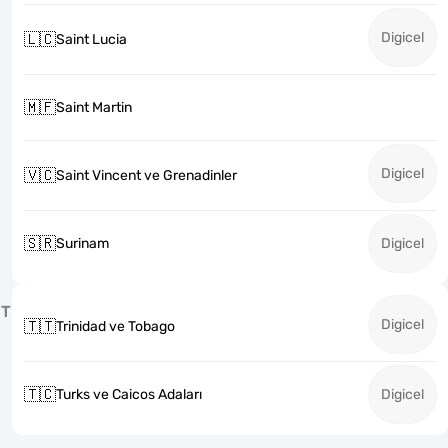
Digicel
🇱🇨
Saint Lucia
🇲🇫
Saint Martin
Digicel
🇻🇨
Saint Vincent ve Grenadinler
🇸🇷
Surinam
Digicel
T
Digicel
🇹🇹
Trinidad ve Tobago
🇹🇨
Turks ve Caicos Adaları
Digicel