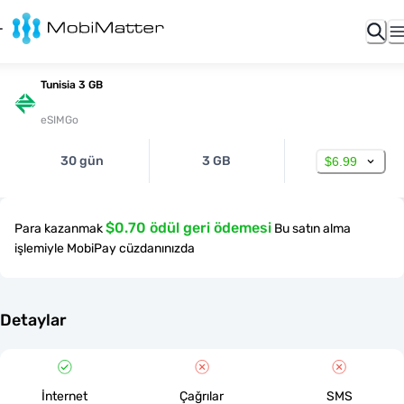
Tunisia 3 GB
eSIMGo
30 gün
3 GB
$6.99
$0.70 ödül geri ödemesi
Para kazanmak
Bu satın alma
işlemiyle MobiPay cüzdanınızda
Detaylar
İnternet
Çağrılar
SMS