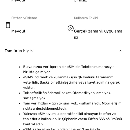
Mevcut
Sınırsız
Üstten yükleme
Kullanım Takibi
Mevcut
Gerçek zamanlı, uygulama
içi
Tam ürün bilgisi
Bu yalnızca veri içeren bir eSIM'dir. Telefon numarasıyla 
birlikte gelmiyor.
eSIM'i indirmek ve kullanmak için QR kodunu taramanız 
yeterlidir. Başka bir etkinleştirme veya kayıt adımına gerek 
yoktur.
Tek seferlik ön ödemeli paket. Otomatik yenileme yok, 
sözleşme yok.
Tam veri hızları - günlük sınır yok, kısıtlama yok. Mobil erişim 
noktası desteklenmektedir.
Yalnızca eSIM uyumlu, operatör kilidi olmayan telefon ve 
tabletlerle kullanılabilir. Şüpheniz varsa lütfen SSS bölümünü 
kontrol edin.
eSIM, satın alma tarihinden itibaren 2 ay içinde 