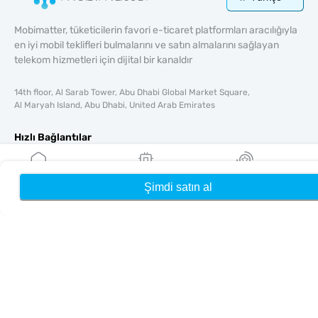
Mobimatter, tüketicilerin favori e-ticaret platformları aracılığıyla
en iyi mobil teklifleri bulmalarını ve satın almalarını sağlayan
telekom hizmetleri için dijital bir kanaldır
14th floor, Al Sarab Tower, Abu Dhabi Global Market Square,
Al Maryah Island, Abu Dhabi, United Arab Emirates
Hızlı Bağlantılar
Blog
Rehberler
Şimdi satın al
Ana Sayfa
eSIM'lerim
Ödüller
Hakkında
Yardım & Destek
Şartlar & koşullar
Gizlilik Politikası
Teslimat, iadeler politikası
Site haritası
Bağlı Kuruluş
Hedefler