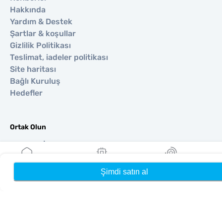
Hakkında
Yardım & Destek
Şartlar & koşullar
Gizlilik Politikası
Teslimat, iadeler politikası
Site haritası
Bağlı Kuruluş
Hedefler
Ortak Olun
Satıcılar İçin MobiMatter
İşletmeler İçin MobiMatter
Bağlı Kuruluşlar için MobiMatter
Şimdi satın al
Ana Sayfa
eSIM'lerim
Ödüller
Bölgeler
Avrupa için eSIM