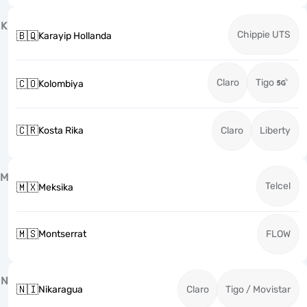
K
Chippie UTS
🇧🇶
Karayip Hollanda
Claro
Tigo
🇨🇴
Kolombiya
🇨🇷
Kosta Rika
Claro
Liberty
M
Telcel
🇲🇽
Meksika
🇲🇸
Montserrat
FLOW
N
🇳🇮
Nikaragua
Claro
Tigo / Movistar