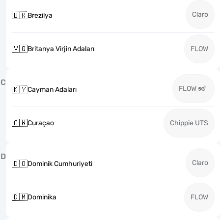
Claro
🇧🇷
Brezilya
🇻🇬
Britanya Virjin Adaları
FLOW
C
FLOW
🇰🇾
Cayman Adaları
🇨🇼
Curaçao
Chippie UTS
D
Claro
🇩🇴
Dominik Cumhuriyeti
🇩🇲
Dominika
FLOW