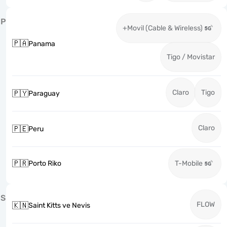
P
+Movil (Cable & Wireless)
🇵🇦
Panama
Tigo / Movistar
Claro
Tigo
🇵🇾
Paraguay
Claro
🇵🇪
Peru
🇵🇷
Porto Riko
T-Mobile
S
FLOW
🇰🇳
Saint Kitts ve Nevis