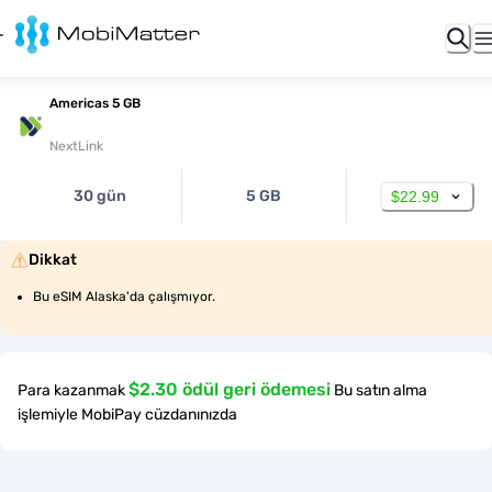
Americas 5 GB
NextLink
30 gün
5 GB
$22.99
Dikkat
Bu eSIM Alaska'da çalışmıyor.
$2.30 ödül geri ödemesi
Para kazanmak
Bu satın alma
işlemiyle MobiPay cüzdanınızda