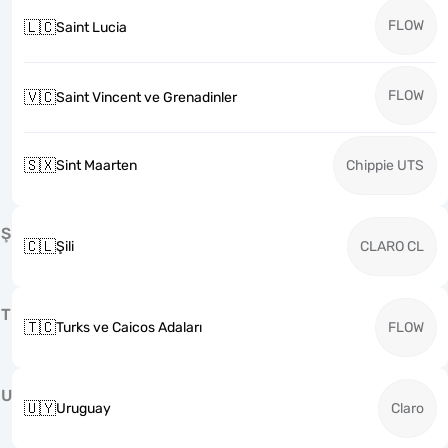
FLOW
🇱🇨
Saint Lucia
FLOW
🇻🇨
Saint Vincent ve Grenadinler
🇸🇽
Sint Maarten
Chippie UTS
Ş
🇨🇱
Şili
CLARO CL
T
🇹🇨
Turks ve Caicos Adaları
FLOW
U
🇺🇾
Uruguay
Claro