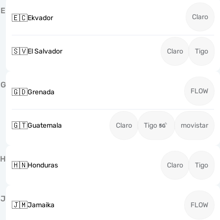
E
Claro
🇪🇨
Ekvador
🇸🇻
El Salvador
Claro
Tigo
G
FLOW
🇬🇩
Grenada
🇬🇹
Guatemala
Claro
Tigo
movistar
H
🇭🇳
Honduras
Claro
Tigo
J
🇯🇲
Jamaika
FLOW