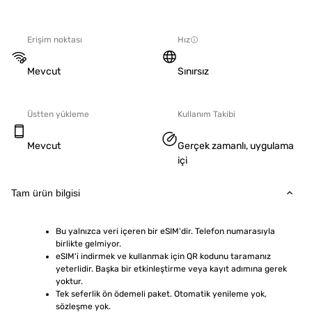
Erişim noktası
Hız
Mevcut
Sınırsız
Üstten yükleme
Kullanım Takibi
Mevcut
Gerçek zamanlı, uygulama
içi
Tam ürün bilgisi
Bu yalnızca veri içeren bir eSIM'dir. Telefon numarasıyla 
birlikte gelmiyor.
eSIM'i indirmek ve kullanmak için QR kodunu taramanız 
yeterlidir. Başka bir etkinleştirme veya kayıt adımına gerek 
yoktur.
Tek seferlik ön ödemeli paket. Otomatik yenileme yok, 
sözleşme yok.