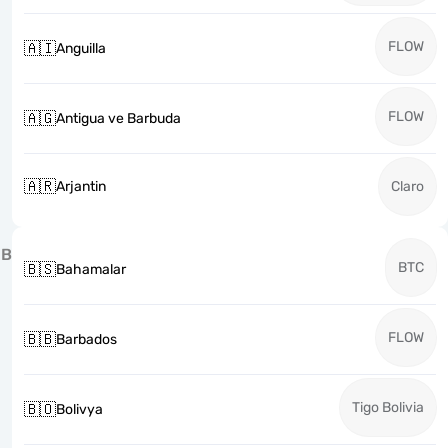
FLOW
🇦🇮
Anguilla
FLOW
🇦🇬
Antigua ve Barbuda
🇦🇷
Arjantin
Claro
B
BTC
🇧🇸
Bahamalar
FLOW
🇧🇧
Barbados
Tigo Bolivia
🇧🇴
Bolivya