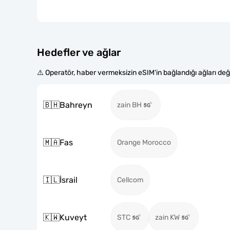
Hedefler ve ağlar
⚠️ Operatör, haber vermeksizin eSIM'in bağlandığı ağları değiş
🇧🇭
Bahreyn
zain BH
🇲🇦
Fas
Orange Morocco
🇮🇱
İsrail
Cellcom
🇰🇼
Kuveyt
STC
zain KW