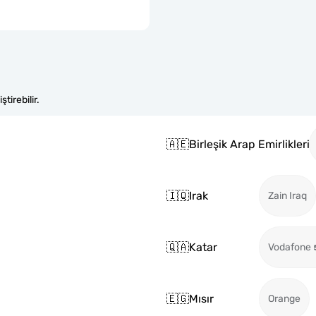
tirebilir.
🇦🇪
Birleşik Arap Emirlikleri
🇮🇶
Irak
Zain Iraq
🇶🇦
Katar
Vodafone
🇪🇬
Mısır
Orange