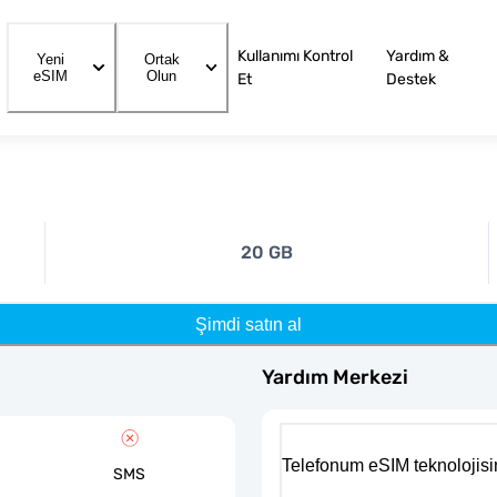
Kullanımı Kontrol
Yardım &
Yeni
Ortak
eSIM
Olun
Et
Destek
20 GB
Şimdi satın al
Yardım Merkezi
Telefonum eSIM teknolojisi
SMS