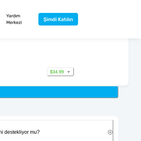
Yardım
Şimdi Katılın
Merkezi
$34.99
ni destekliyor mu?