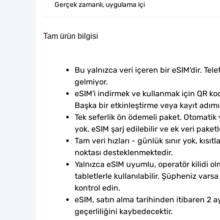
Gerçek zamanlı, uygulama içi
Tam ürün bilgisi
Bu yalnızca veri içeren bir eSIM'dir. Tele
gelmiyor.
eSIM'i indirmek ve kullanmak için QR kod
Başka bir etkinleştirme veya kayıt adım
Tek seferlik ön ödemeli paket. Otomatik
yok. eSIM şarj edilebilir ve ek veri paketle
Tam veri hızları - günlük sınır yok, kısıtl
noktası desteklenmektedir.
Yalnızca eSIM uyumlu, operatör kilidi ol
tabletlerle kullanılabilir. Şüpheniz var
kontrol edin.
eSIM, satın alma tarihinden itibaren 2 ay
geçerliliğini kaybedecektir.