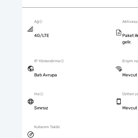
Ağ
Aktivasyo
4G/LTE
Paket il
gelir.
IP Yönlendirme
Erişim no
Batı Avrupa
Mevcut
Hız
Üstten y
Sınırsız
Mevcut
Kullanım Takibi