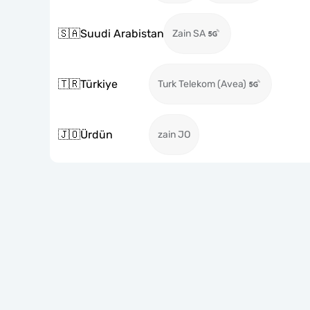
🇸🇦
Suudi Arabistan
Zain SA
🇹🇷
Türkiye
Turk Telekom (Avea)
🇯🇴
Ürdün
zain JO