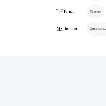
🇹🇳
Tunus
Orange
🇴🇲
Umman
Omantel