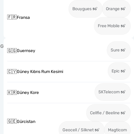
Bouygues
Orange
🇫🇷
Fransa
Free Mobile
G
Sure
🇬🇬
Guernsey
Epic
🇨🇾
Güney Kıbrıs Rum Kesimi
SKTelecom
🇰🇷
Güney Kore
Cellfie / Beeline
🇬🇪
Gürcistan
Geocell / Silknet
Magticom