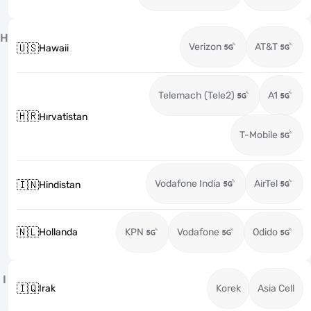
H
Verizon
AT&T
🇺🇸
Hawaii
Telemach (Tele2)
A1
🇭🇷
Hırvatistan
T-Mobile
Vodafone India
AirTel
🇮🇳
Hindistan
🇳🇱
Hollanda
KPN
Vodafone
Odido
I
🇮🇶
Irak
Korek
Asia Cell