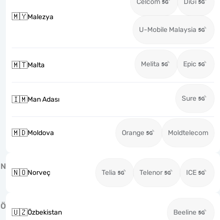
Celcom
DiGi
🇲🇾
Malezya
U-Mobile Malaysia
Melita
Epic
🇲🇹
Malta
Sure
🇮🇲
Man Adası
🇲🇩
Moldova
Orange
Moldtelecom
N
🇳🇴
Norveç
Telia
Telenor
ICE
Ö
🇺🇿
Özbekistan
Beeline