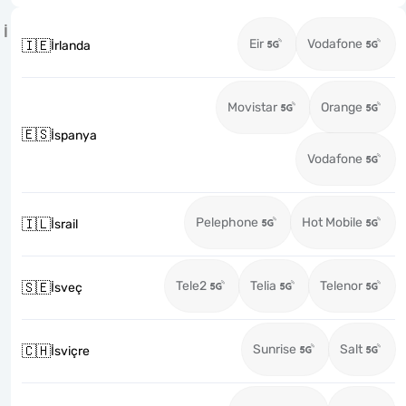
İ
Eir
Vodafone
🇮🇪
İrlanda
Movistar
Orange
🇪🇸
İspanya
Vodafone
Pelephone
Hot Mobile
🇮🇱
İsrail
Tele2
Telia
Telenor
🇸🇪
İsveç
Sunrise
Salt
🇨🇭
İsviçre