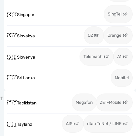
SingTel
🇸🇬
Singapur
O2
Orange
🇸🇰
Slovakya
Telemach
A1
🇸🇮
Slovenya
🇱🇰
Sri Lanka
Mobitel
T
Megafon
ZET-Mobile
🇹🇯
Tacikistan
AIS
dtac TriNet / LINE
🇹🇭
Tayland