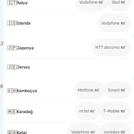
Vodafone
Iliad
🇮🇹
İtalya
🇮🇸
İzlanda
Vodafone
J
NTT docomo
🇯🇵
Japonya
🇯🇪
Jersey
K
Metfone
Smart
🇰🇭
Kamboçya
m:tel
T-Mobile
🇲🇪
Karadağ
Vodafone
ooredoo
🇶🇦
Katar