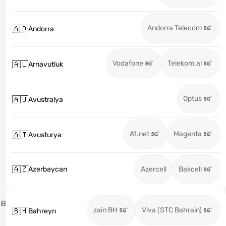
Andorra Telecom
🇦🇩
Andorra
Vodafone
Telekom.al
🇦🇱
Arnavutluk
Optus
🇦🇺
Avustralya
A1.net
Magenta
🇦🇹
Avusturya
🇦🇿
Azerbaycan
Azercell
Bakcell
B
zain BH
Viva (STC Bahrain)
🇧🇭
Bahreyn