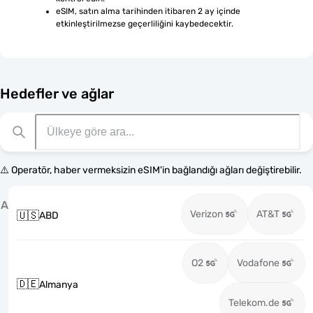
eSIM, satın alma tarihinden itibaren 2 ay içinde 
etkinleştirilmezse geçerliliğini kaybedecektir.
Hedefler ve ağlar
⚠️ Operatör, haber vermeksizin eSIM'in bağlandığı ağları değiştirebilir.
A
Verizon
AT&T
🇺🇸
ABD
O2
Vodafone
🇩🇪
Almanya
Telekom.de