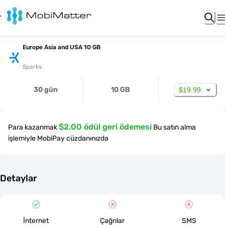
Europe Asia and USA 10 GB
Sparks
30 gün
10 GB
$19.99
$2.00 ödül geri ödemesi
Para kazanmak
Bu satın alma
işlemiyle MobiPay cüzdanınızda
Detaylar
İnternet
Çağrılar
SMS