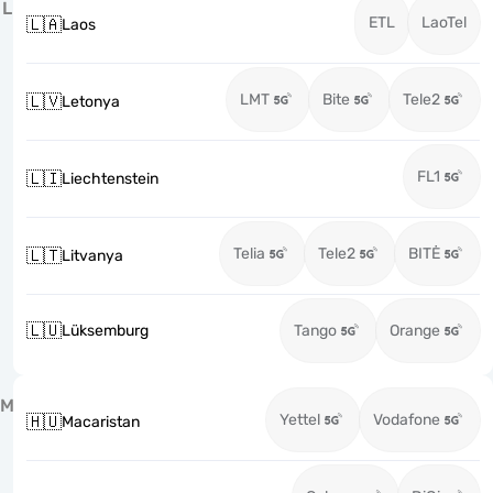
L
ETL
LaoTel
🇱🇦
Laos
LMT
Bite
Tele2
🇱🇻
Letonya
FL1
🇱🇮
Liechtenstein
Telia
Tele2
BITĖ
🇱🇹
Litvanya
🇱🇺
Lüksemburg
Tango
Orange
M
Yettel
Vodafone
🇭🇺
Macaristan