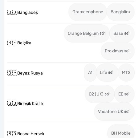
Grameenphone
Banglalink
🇧🇩
Bangladeş
Orange Belgium
Base
🇧🇪
Belçika
Proximus
A1
Life
MTS
🇧🇾
Beyaz Rusya
O2 (UK)
EE
🇬🇧
Birleşik Krallık
Vodafone UK
BH Mobile
🇧🇦
Bosna Hersek