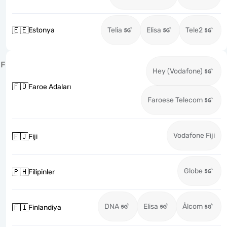
🇪🇪
Estonya
Telia
Elisa
Tele2
F
Hey (Vodafone)
🇫🇴
Faroe Adaları
Faroese Telecom
Vodafone Fiji
🇫🇯
Fiji
Globe
🇵🇭
Filipinler
DNA
Elisa
Ålcom
🇫🇮
Finlandiya