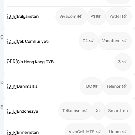
🇧🇬
Bulgaristan
Vivacom
A1
Yettel
Ç
O2
Vodafone
🇨🇿
Çek Cumhuriyeti
🇭🇰
Çin Hong Kong ÖYB
3
D
🇩🇰
Danimarka
TDC
Telenor
E
Telkomsel
XL
Smartfren
🇮🇩
Endonezya
VivaCell-MTS
Ucom
🇦🇲
Ermenistan