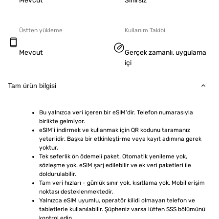
Mevcut
Sınırsız
Üstten yükleme
Kullanım Takibi
Mevcut
Gerçek zamanlı, uygulama
içi
Tam ürün bilgisi
Bu yalnızca veri içeren bir eSIM'dir. Telefon numarasıyla 
birlikte gelmiyor.
eSIM'i indirmek ve kullanmak için QR kodunu taramanız 
yeterlidir. Başka bir etkinleştirme veya kayıt adımına gerek 
yoktur.
Tek seferlik ön ödemeli paket. Otomatik yenileme yok, 
sözleşme yok. eSIM şarj edilebilir ve ek veri paketleri ile 
doldurulabilir.
Tam veri hızları - günlük sınır yok, kısıtlama yok. Mobil erişim 
noktası desteklenmektedir.
Yalnızca eSIM uyumlu, operatör kilidi olmayan telefon ve 
tabletlerle kullanılabilir. Şüpheniz varsa lütfen SSS bölümünü 
kontrol edin.