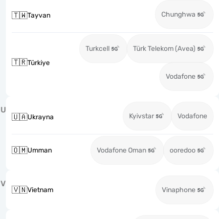
Chunghwa
🇹🇼
Tayvan
Turkcell
Türk Telekom (Avea)
🇹🇷
Türkiye
Vodafone
U
Kyivstar
Vodafone
🇺🇦
Ukrayna
🇴🇲
Umman
Vodafone Oman
ooredoo
V
🇻🇳
Vietnam
Vinaphone