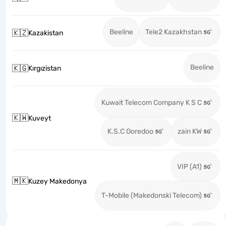
Beeline
Tele2 Kazakhstan
🇰🇿
Kazakistan
Beeline
🇰🇬
Kırgızistan
Kuwait Telecom Company K S C
🇰🇼
Kuveyt
K.S.C Ooredoo
zain KW
VIP (A1)
🇲🇰
Kuzey Makedonya
T-Mobile (Makedonski Telecom)