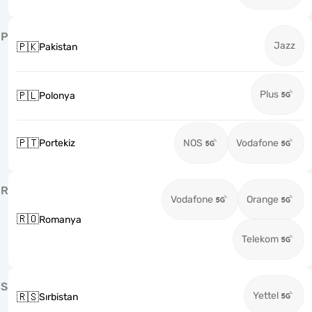
P
Jazz
🇵🇰
Pakistan
Plus
🇵🇱
Polonya
🇵🇹
Portekiz
NOS
Vodafone
R
Vodafone
Orange
🇷🇴
Romanya
Telekom
S
Yettel
🇷🇸
Sırbistan