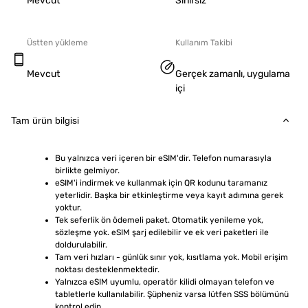
Mevcut
Sınırsız
Üstten yükleme
Kullanım Takibi
Mevcut
Gerçek zamanlı, uygulama
içi
Tam ürün bilgisi
Bu yalnızca veri içeren bir eSIM'dir. Telefon numarasıyla 
birlikte gelmiyor.
eSIM'i indirmek ve kullanmak için QR kodunu taramanız 
yeterlidir. Başka bir etkinleştirme veya kayıt adımına gerek 
yoktur.
Tek seferlik ön ödemeli paket. Otomatik yenileme yok, 
sözleşme yok. eSIM şarj edilebilir ve ek veri paketleri ile 
doldurulabilir.
Tam veri hızları - günlük sınır yok, kısıtlama yok. Mobil erişim 
noktası desteklenmektedir.
Yalnızca eSIM uyumlu, operatör kilidi olmayan telefon ve 
tabletlerle kullanılabilir. Şüpheniz varsa lütfen SSS bölümünü 
kontrol edin.