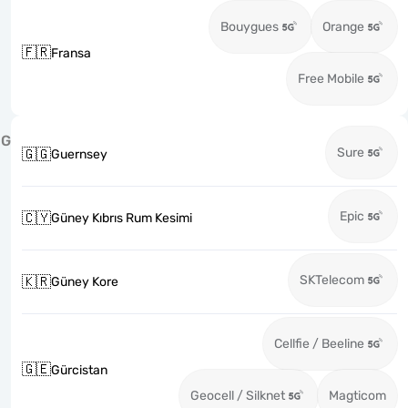
Bouygues
Orange
🇫🇷
Fransa
Free Mobile
G
Sure
🇬🇬
Guernsey
Epic
🇨🇾
Güney Kıbrıs Rum Kesimi
SKTelecom
🇰🇷
Güney Kore
Cellfie / Beeline
🇬🇪
Gürcistan
Geocell / Silknet
Magticom