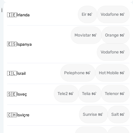
İ
Eir
Vodafone
🇮🇪
İrlanda
Movistar
Orange
🇪🇸
İspanya
Vodafone
Pelephone
Hot Mobile
🇮🇱
İsrail
Tele2
Telia
Telenor
🇸🇪
İsveç
Sunrise
Salt
🇨🇭
İsviçre