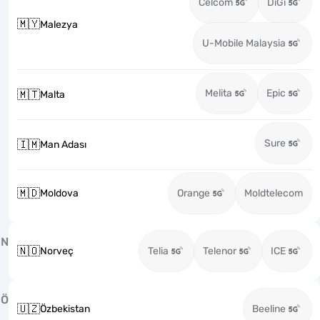
Celcom
DiGi
🇲🇾
Malezya
U-Mobile Malaysia
Melita
Epic
🇲🇹
Malta
Sure
🇮🇲
Man Adası
🇲🇩
Moldova
Orange
Moldtelecom
N
🇳🇴
Norveç
Telia
Telenor
ICE
Ö
🇺🇿
Özbekistan
Beeline