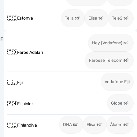
🇪🇪
Estonya
Telia
Elisa
Tele2
F
Hey (Vodafone)
🇫🇴
Faroe Adaları
Faroese Telecom
Vodafone Fiji
🇫🇯
Fiji
Globe
🇵🇭
Filipinler
DNA
Elisa
Ålcom
🇫🇮
Finlandiya