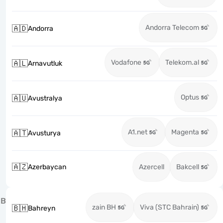
Andorra Telecom
🇦🇩
Andorra
Vodafone
Telekom.al
🇦🇱
Arnavutluk
Optus
🇦🇺
Avustralya
A1.net
Magenta
🇦🇹
Avusturya
🇦🇿
Azerbaycan
Azercell
Bakcell
B
zain BH
Viva (STC Bahrain)
🇧🇭
Bahreyn