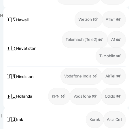
H
Verizon
AT&T
🇺🇸
Hawaii
Telemach (Tele2)
A1
🇭🇷
Hırvatistan
T-Mobile
Vodafone India
AirTel
🇮🇳
Hindistan
🇳🇱
Hollanda
KPN
Vodafone
Odido
I
🇮🇶
Irak
Korek
Asia Cell