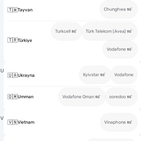
Chunghwa
🇹🇼
Tayvan
Turkcell
Türk Telekom (Avea)
🇹🇷
Türkiye
Vodafone
U
Kyivstar
Vodafone
🇺🇦
Ukrayna
🇴🇲
Umman
Vodafone Oman
ooredoo
V
🇻🇳
Vietnam
Vinaphone