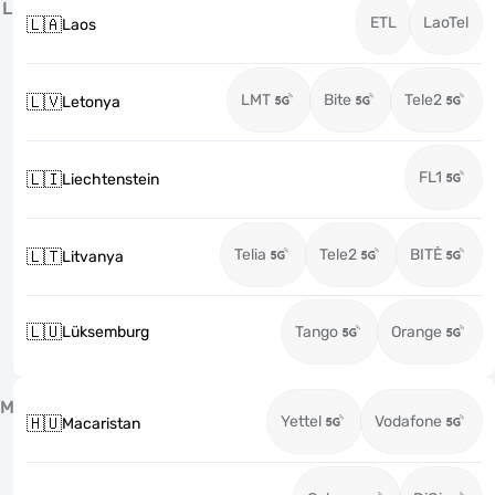
L
ETL
LaoTel
🇱🇦
Laos
LMT
Bite
Tele2
🇱🇻
Letonya
FL1
🇱🇮
Liechtenstein
Telia
Tele2
BITĖ
🇱🇹
Litvanya
🇱🇺
Lüksemburg
Tango
Orange
M
Yettel
Vodafone
🇭🇺
Macaristan