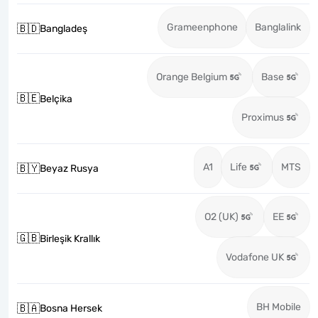
Grameenphone
Banglalink
🇧🇩
Bangladeş
Orange Belgium
Base
🇧🇪
Belçika
Proximus
A1
Life
MTS
🇧🇾
Beyaz Rusya
O2 (UK)
EE
🇬🇧
Birleşik Krallık
Vodafone UK
BH Mobile
🇧🇦
Bosna Hersek