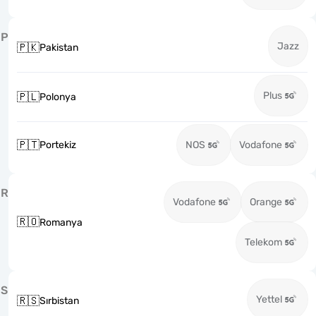
P
Jazz
🇵🇰
Pakistan
Plus
🇵🇱
Polonya
🇵🇹
Portekiz
NOS
Vodafone
R
Vodafone
Orange
🇷🇴
Romanya
Telekom
S
Yettel
🇷🇸
Sırbistan