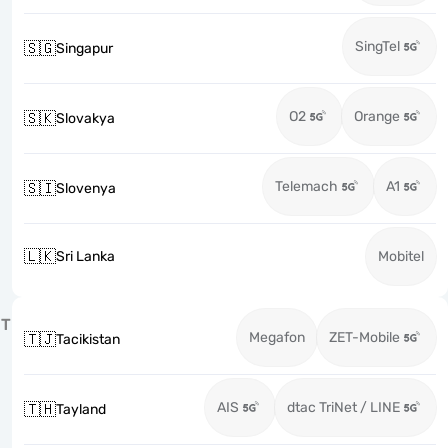
SingTel
🇸🇬
Singapur
O2
Orange
🇸🇰
Slovakya
Telemach
A1
🇸🇮
Slovenya
🇱🇰
Sri Lanka
Mobitel
T
Megafon
ZET-Mobile
🇹🇯
Tacikistan
AIS
dtac TriNet / LINE
🇹🇭
Tayland