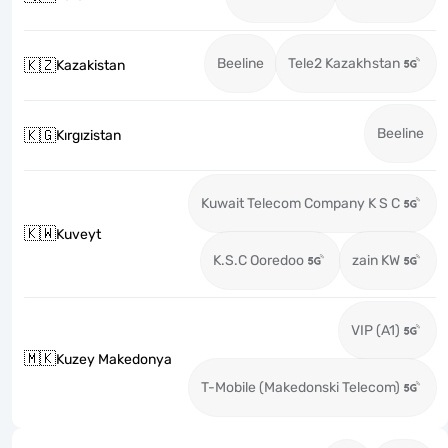
Beeline
Tele2 Kazakhstan
🇰🇿
Kazakistan
Beeline
🇰🇬
Kırgızistan
Kuwait Telecom Company K S C
🇰🇼
Kuveyt
K.S.C Ooredoo
zain KW
VIP (A1)
🇲🇰
Kuzey Makedonya
T-Mobile (Makedonski Telecom)