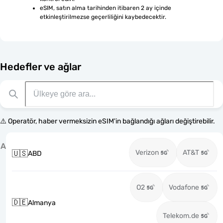
eSIM, satın alma tarihinden itibaren 2 ay içinde 
etkinleştirilmezse geçerliliğini kaybedecektir.
Hedefler ve ağlar
⚠️ Operatör, haber vermeksizin eSIM'in bağlandığı ağları değiştirebilir.
A
Verizon
AT&T
🇺🇸
ABD
O2
Vodafone
🇩🇪
Almanya
Telekom.de