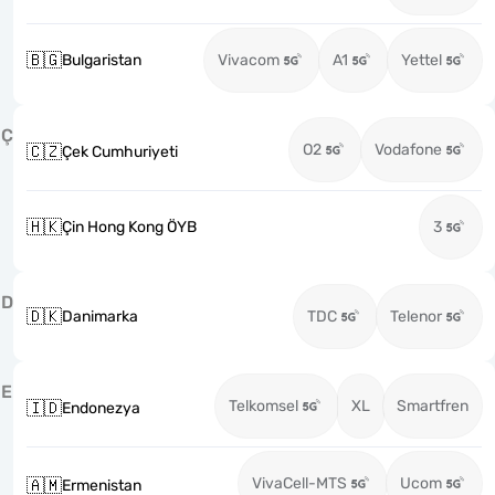
🇧🇬
Bulgaristan
Vivacom
A1
Yettel
Ç
O2
Vodafone
🇨🇿
Çek Cumhuriyeti
🇭🇰
Çin Hong Kong ÖYB
3
D
🇩🇰
Danimarka
TDC
Telenor
E
Telkomsel
XL
Smartfren
🇮🇩
Endonezya
VivaCell-MTS
Ucom
🇦🇲
Ermenistan