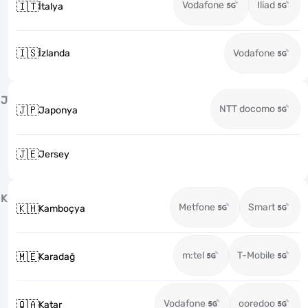
Vodafone
Iliad
🇮🇹
İtalya
🇮🇸
İzlanda
Vodafone
J
NTT docomo
🇯🇵
Japonya
🇯🇪
Jersey
K
Metfone
Smart
🇰🇭
Kamboçya
m:tel
T-Mobile
🇲🇪
Karadağ
Vodafone
ooredoo
🇶🇦
Katar