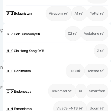
🇧🇬
Bulgaristan
Vivacom
A1
Yettel
Ç
O2
Vodafone
🇨🇿
Çek Cumhuriyeti
🇭🇰
Çin Hong Kong ÖYB
3
D
🇩🇰
Danimarka
TDC
Telenor
E
Telkomsel
XL
Smartfren
🇮🇩
Endonezya
VivaCell-MTS
Ucom
🇦🇲
Ermenistan