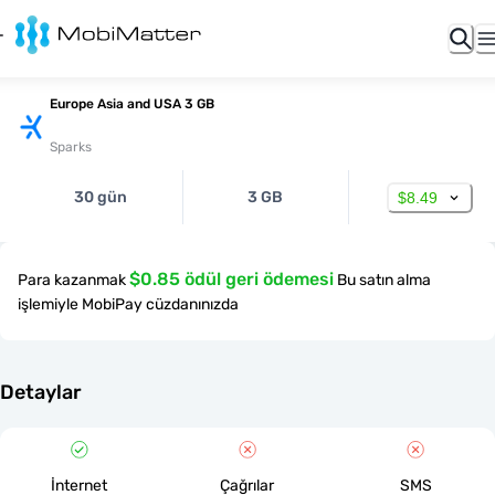
Europe Asia and USA 3 GB
Sparks
30 gün
3 GB
$8.49
$0.85 ödül geri ödemesi
Para kazanmak
Bu satın alma
işlemiyle MobiPay cüzdanınızda
Detaylar
İnternet
Çağrılar
SMS