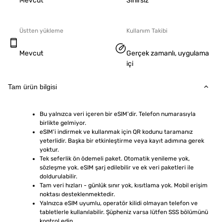
Mevcut
Sınırsız
Üstten yükleme
Kullanım Takibi
Mevcut
Gerçek zamanlı, uygulama
içi
Tam ürün bilgisi
Bu yalnızca veri içeren bir eSIM'dir. Telefon numarasıyla 
birlikte gelmiyor.
eSIM'i indirmek ve kullanmak için QR kodunu taramanız 
yeterlidir. Başka bir etkinleştirme veya kayıt adımına gerek 
yoktur.
Tek seferlik ön ödemeli paket. Otomatik yenileme yok, 
sözleşme yok. eSIM şarj edilebilir ve ek veri paketleri ile 
doldurulabilir.
Tam veri hızları - günlük sınır yok, kısıtlama yok. Mobil erişim 
noktası desteklenmektedir.
Yalnızca eSIM uyumlu, operatör kilidi olmayan telefon ve 
tabletlerle kullanılabilir. Şüpheniz varsa lütfen SSS bölümünü 
kontrol edin.