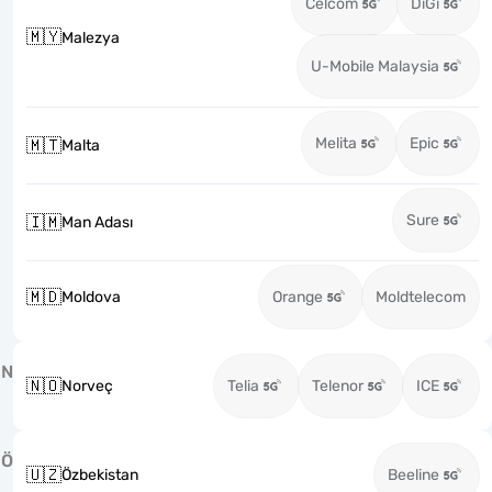
Celcom
DiGi
🇲🇾
Malezya
U-Mobile Malaysia
Melita
Epic
🇲🇹
Malta
Sure
🇮🇲
Man Adası
🇲🇩
Moldova
Orange
Moldtelecom
N
🇳🇴
Norveç
Telia
Telenor
ICE
Ö
🇺🇿
Özbekistan
Beeline