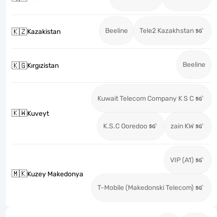
Beeline
Tele2 Kazakhstan
🇰🇿
Kazakistan
Beeline
🇰🇬
Kırgızistan
Kuwait Telecom Company K S C
🇰🇼
Kuveyt
K.S.C Ooredoo
zain KW
VIP (A1)
🇲🇰
Kuzey Makedonya
T-Mobile (Makedonski Telecom)