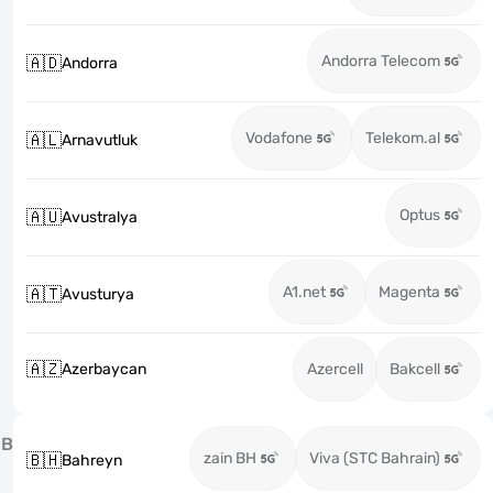
Andorra Telecom
🇦🇩
Andorra
Vodafone
Telekom.al
🇦🇱
Arnavutluk
Optus
🇦🇺
Avustralya
A1.net
Magenta
🇦🇹
Avusturya
🇦🇿
Azerbaycan
Azercell
Bakcell
B
zain BH
Viva (STC Bahrain)
🇧🇭
Bahreyn