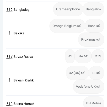
Grameenphone
Banglalink
🇧🇩
Bangladeş
Orange Belgium
Base
🇧🇪
Belçika
Proximus
A1
Life
MTS
🇧🇾
Beyaz Rusya
O2 (UK)
EE
🇬🇧
Birleşik Krallık
Vodafone UK
BH Mobile
🇧🇦
Bosna Hersek