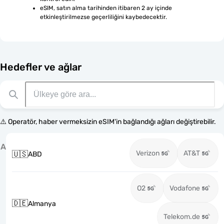
eSIM, satın alma tarihinden itibaren 2 ay içinde 
etkinleştirilmezse geçerliliğini kaybedecektir.
Hedefler ve ağlar
⚠️ Operatör, haber vermeksizin eSIM'in bağlandığı ağları değiştirebilir.
A
Verizon
AT&T
🇺🇸
ABD
O2
Vodafone
🇩🇪
Almanya
Telekom.de