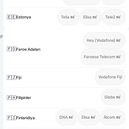
🇪🇪
Estonya
Telia
Elisa
Tele2
F
Hey (Vodafone)
🇫🇴
Faroe Adaları
Faroese Telecom
Vodafone Fiji
🇫🇯
Fiji
Globe
🇵🇭
Filipinler
DNA
Elisa
Ålcom
🇫🇮
Finlandiya