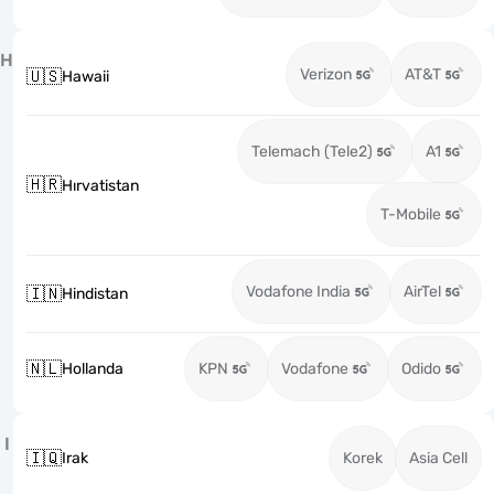
H
Verizon
AT&T
🇺🇸
Hawaii
Telemach (Tele2)
A1
🇭🇷
Hırvatistan
T-Mobile
Vodafone India
AirTel
🇮🇳
Hindistan
🇳🇱
Hollanda
KPN
Vodafone
Odido
I
🇮🇶
Irak
Korek
Asia Cell