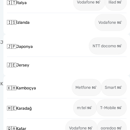
Vodafone
Iliad
🇮🇹
İtalya
🇮🇸
İzlanda
Vodafone
J
NTT docomo
🇯🇵
Japonya
🇯🇪
Jersey
K
Metfone
Smart
🇰🇭
Kamboçya
m:tel
T-Mobile
🇲🇪
Karadağ
Vodafone
ooredoo
🇶🇦
Katar