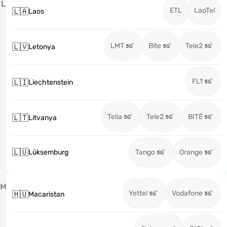
L
ETL
LaoTel
🇱🇦
Laos
LMT
Bite
Tele2
🇱🇻
Letonya
FL1
🇱🇮
Liechtenstein
Telia
Tele2
BITĖ
🇱🇹
Litvanya
🇱🇺
Lüksemburg
Tango
Orange
M
Yettel
Vodafone
🇭🇺
Macaristan