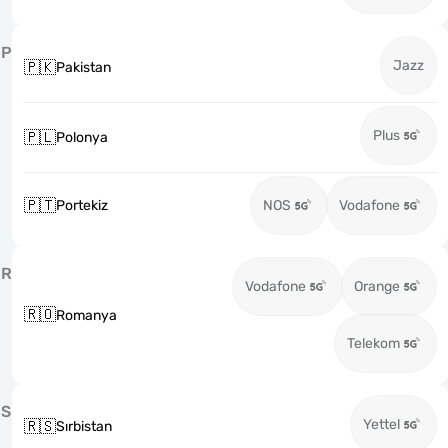
P
Jazz
🇵🇰
Pakistan
Plus
🇵🇱
Polonya
🇵🇹
Portekiz
NOS
Vodafone
R
Vodafone
Orange
🇷🇴
Romanya
Telekom
S
Yettel
🇷🇸
Sırbistan