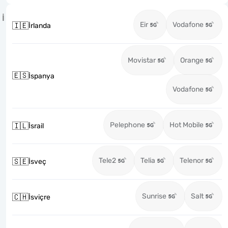
İ
Eir
Vodafone
🇮🇪
İrlanda
Movistar
Orange
🇪🇸
İspanya
Vodafone
Pelephone
Hot Mobile
🇮🇱
İsrail
Tele2
Telia
Telenor
🇸🇪
İsveç
Sunrise
Salt
🇨🇭
İsviçre