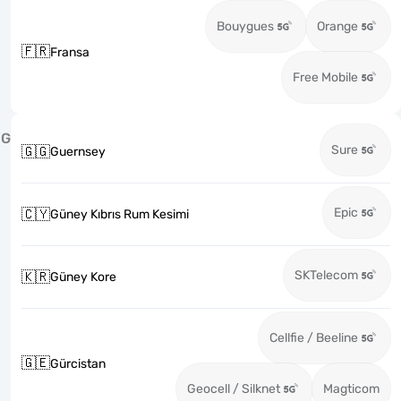
Bouygues
Orange
🇫🇷
Fransa
Free Mobile
G
Sure
🇬🇬
Guernsey
Epic
🇨🇾
Güney Kıbrıs Rum Kesimi
SKTelecom
🇰🇷
Güney Kore
Cellfie / Beeline
🇬🇪
Gürcistan
Geocell / Silknet
Magticom