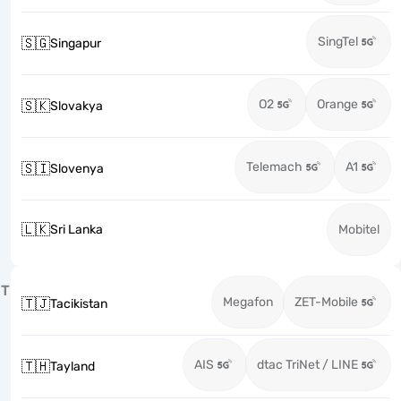
SingTel
🇸🇬
Singapur
O2
Orange
🇸🇰
Slovakya
Telemach
A1
🇸🇮
Slovenya
🇱🇰
Sri Lanka
Mobitel
T
Megafon
ZET-Mobile
🇹🇯
Tacikistan
AIS
dtac TriNet / LINE
🇹🇭
Tayland