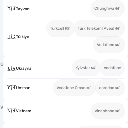
Chunghwa
🇹🇼
Tayvan
Turkcell
Türk Telekom (Avea)
🇹🇷
Türkiye
Vodafone
U
Kyivstar
Vodafone
🇺🇦
Ukrayna
🇴🇲
Umman
Vodafone Oman
ooredoo
V
🇻🇳
Vietnam
Vinaphone