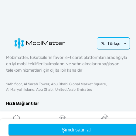
Türkçe
Mobimatter, tüketicilerin favori e-ticaret platformları aracılığıyla
en iyi mobil teklifleri bulmalarını ve satın almalarını sağlayan
telekom hizmetleri için dijital bir kanaldır
14th floor, Al Sarab Tower, Abu Dhabi Global Market Square,
Al Maryah Island, Abu Dhabi, United Arab Emirates
Hızlı Bağlantılar
Blog
Rehberler
Hakkında
Şimdi satın al
Ana Sayfa
eSIM'lerim
Ödüller