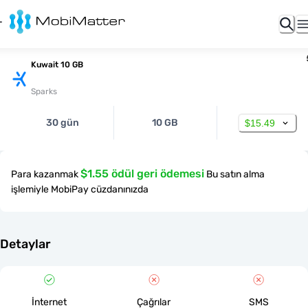
Kuwait 10 GB
Sparks
30 gün
10 GB
$15.49
$1.55 ödül geri ödemesi
Para kazanmak
Bu satın alma
işlemiyle MobiPay cüzdanınızda
Detaylar
İnternet
Çağrılar
SMS