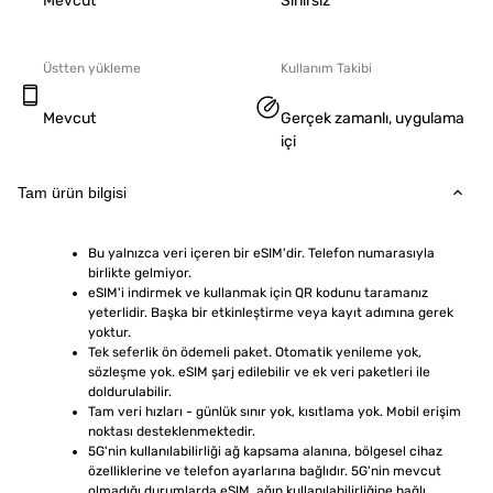
Mevcut
Sınırsız
Üstten yükleme
Kullanım Takibi
Mevcut
Gerçek zamanlı, uygulama
içi
Tam ürün bilgisi
Bu yalnızca veri içeren bir eSIM'dir. Telefon numarasıyla 
birlikte gelmiyor.
eSIM'i indirmek ve kullanmak için QR kodunu taramanız 
yeterlidir. Başka bir etkinleştirme veya kayıt adımına gerek 
yoktur.
Tek seferlik ön ödemeli paket. Otomatik yenileme yok, 
sözleşme yok. eSIM şarj edilebilir ve ek veri paketleri ile 
doldurulabilir.
Tam veri hızları - günlük sınır yok, kısıtlama yok. Mobil erişim 
noktası desteklenmektedir.
5G'nin kullanılabilirliği ağ kapsama alanına, bölgesel cihaz 
özelliklerine ve telefon ayarlarına bağlıdır. 5G'nin mevcut 
olmadığı durumlarda eSIM, ağın kullanılabilirliğine bağlı 