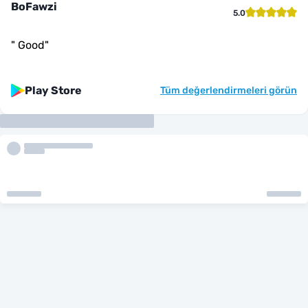
BoFawzi
5.0
"
Good
"
Play Store
Tüm değerlendirmeleri görün