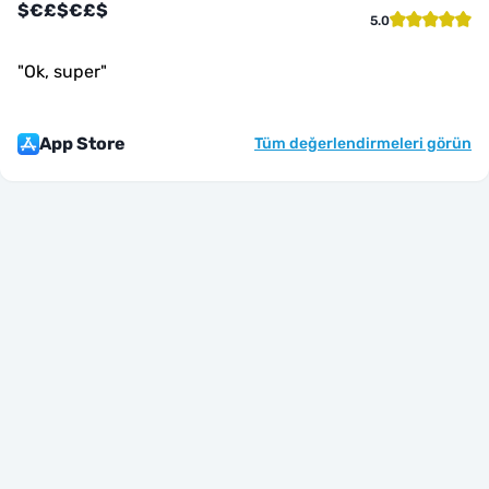
$€£$€£$
5.0
"
Ok, super
"
App Store
Tüm değerlendirmeleri görün