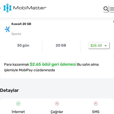
Kuwait 20 GB
Sparks
30 gün
20 GB
$26.49
$2.65 ödül geri ödemesi
Para kazanmak
Bu satın alma
işlemiyle MobiPay cüzdanınızda
Detaylar
İnternet
Çağrılar
SMS