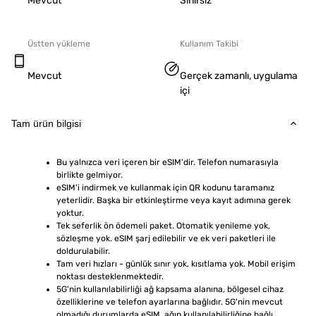
Mevcut
Sınırsız
Üstten yükleme
Kullanım Takibi
Mevcut
Gerçek zamanlı, uygulama
içi
Tam ürün bilgisi
Bu yalnızca veri içeren bir eSIM'dir. Telefon numarasıyla 
birlikte gelmiyor.
eSIM'i indirmek ve kullanmak için QR kodunu taramanız 
yeterlidir. Başka bir etkinleştirme veya kayıt adımına gerek 
yoktur.
Tek seferlik ön ödemeli paket. Otomatik yenileme yok, 
sözleşme yok. eSIM şarj edilebilir ve ek veri paketleri ile 
doldurulabilir.
Tam veri hızları - günlük sınır yok, kısıtlama yok. Mobil erişim 
noktası desteklenmektedir.
5G'nin kullanılabilirliği ağ kapsama alanına, bölgesel cihaz 
özelliklerine ve telefon ayarlarına bağlıdır. 5G'nin mevcut 
olmadığı durumlarda eSIM, ağın kullanılabilirliğine bağlı 