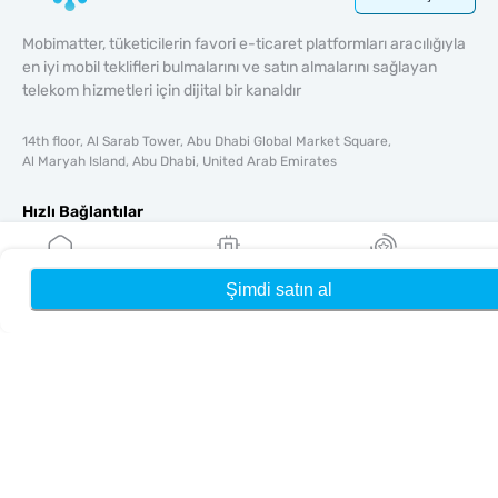
Mobimatter, tüketicilerin favori e-ticaret platformları aracılığıyla
en iyi mobil teklifleri bulmalarını ve satın almalarını sağlayan
telekom hizmetleri için dijital bir kanaldır
14th floor, Al Sarab Tower, Abu Dhabi Global Market Square,
Al Maryah Island, Abu Dhabi, United Arab Emirates
Hızlı Bağlantılar
Blog
Rehberler
Şimdi satın al
Ana Sayfa
eSIM'lerim
Ödüller
Hakkında
Yardım & Destek
Şartlar & koşullar
Gizlilik Politikası
Teslimat, iadeler politikası
Site haritası
Bağlı Kuruluş
Hedefler