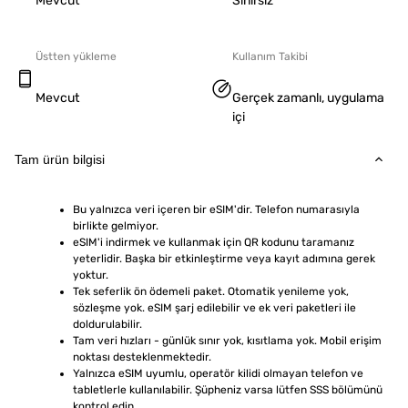
Mevcut
Sınırsız
Üstten yükleme
Kullanım Takibi
Mevcut
Gerçek zamanlı, uygulama
içi
Tam ürün bilgisi
Bu yalnızca veri içeren bir eSIM'dir. Telefon numarasıyla 
birlikte gelmiyor.
eSIM'i indirmek ve kullanmak için QR kodunu taramanız 
yeterlidir. Başka bir etkinleştirme veya kayıt adımına gerek 
yoktur.
Tek seferlik ön ödemeli paket. Otomatik yenileme yok, 
sözleşme yok. eSIM şarj edilebilir ve ek veri paketleri ile 
doldurulabilir.
Tam veri hızları - günlük sınır yok, kısıtlama yok. Mobil erişim 
noktası desteklenmektedir.
Yalnızca eSIM uyumlu, operatör kilidi olmayan telefon ve 
tabletlerle kullanılabilir. Şüpheniz varsa lütfen SSS bölümünü 
kontrol edin.