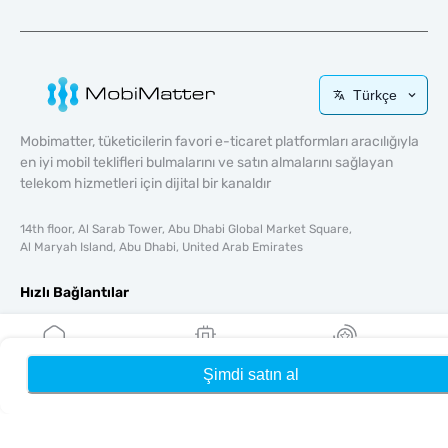
Türkçe
Mobimatter, tüketicilerin favori e-ticaret platformları aracılığıyla
en iyi mobil teklifleri bulmalarını ve satın almalarını sağlayan
telekom hizmetleri için dijital bir kanaldır
14th floor, Al Sarab Tower, Abu Dhabi Global Market Square,
Al Maryah Island, Abu Dhabi, United Arab Emirates
Hızlı Bağlantılar
Blog
Rehberler
Şimdi satın al
Ana Sayfa
eSIM'lerim
Ödüller
Hakkında
Yardım & Destek
Şartlar & koşullar