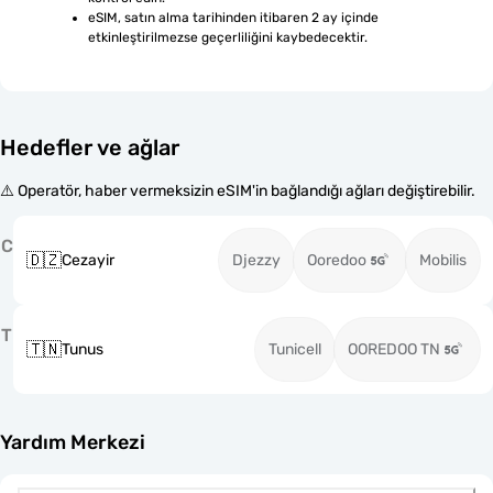
eSIM, satın alma tarihinden itibaren 2 ay içinde 
etkinleştirilmezse geçerliliğini kaybedecektir.
Hedefler ve ağlar
⚠️ Operatör, haber vermeksizin eSIM'in bağlandığı ağları değiştirebilir.
C
🇩🇿
Cezayir
Djezzy
Ooredoo
Mobilis
T
🇹🇳
Tunus
Tunicell
OOREDOO TN
Yardım Merkezi