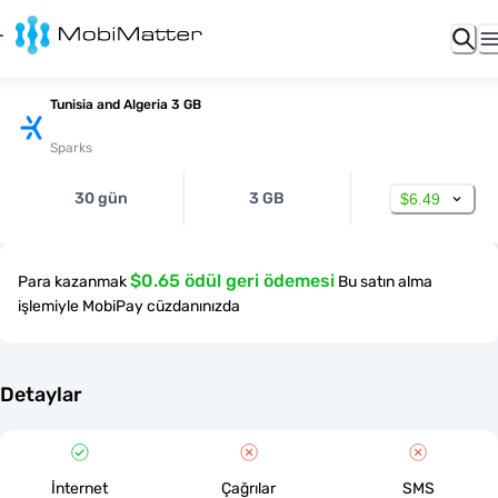
Tunisia and Algeria 3 GB
Sparks
30 gün
3 GB
$6.49
$0.65 ödül geri ödemesi
Para kazanmak
Bu satın alma
işlemiyle MobiPay cüzdanınızda
Detaylar
İnternet
Çağrılar
SMS