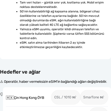
Tam veri hızları - günlük sınır yok, kısıtlama yok. Mobil erişim 
noktası desteklenmektedir.
5G'nin kullanılabilirliği ağ kapsama alanına, bölgesel cihaz 
özelliklerine ve telefon ayarlarına bağlıdır. 5G'nin mevcut 
olmadığı durumlarda eSIM, ağın kullanılabilirliğine bağlı 
olarak yüksek kaliteli 4G LTE ağ bağlantısı sağlayacaktır.
Yalnızca eSIM uyumlu, operatör kilidi olmayan telefon ve 
tabletlerle kullanılabilir. Şüpheniz varsa lütfen SSS bölümünü 
kontrol edin.
eSIM, satın alma tarihinden itibaren 2 ay içinde 
etkinleştirilmezse geçerliliğini kaybedecektir.
Hedefler ve ağlar
⚠️ Operatör, haber vermeksizin eSIM'in bağlandığı ağları değiştirebilir.
Ç
CSL / 1010
SmarTone
🇭🇰
Çin Hong Kong ÖYB