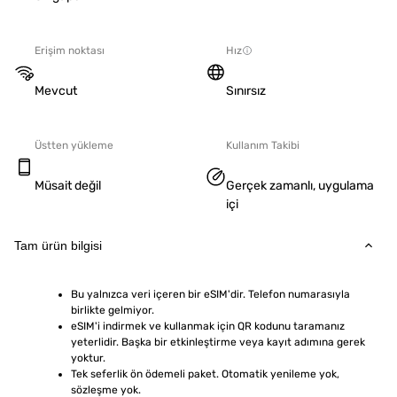
Erişim noktası
Hız
Mevcut
Sınırsız
Üstten yükleme
Kullanım Takibi
Müsait değil
Gerçek zamanlı, uygulama
içi
Tam ürün bilgisi
Bu yalnızca veri içeren bir eSIM'dir. Telefon numarasıyla 
birlikte gelmiyor.
eSIM'i indirmek ve kullanmak için QR kodunu taramanız 
yeterlidir. Başka bir etkinleştirme veya kayıt adımına gerek 
yoktur.
Tek seferlik ön ödemeli paket. Otomatik yenileme yok, 
sözleşme yok.