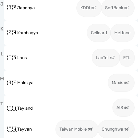
J
🇯🇵
Japonya
KDDI
SoftBank
K
🇰🇭
Kamboçya
Cellcard
Metfone
L
🇱🇦
Laos
LaoTel
ETL
M
🇲🇾
Malezya
Maxis
T
AIS
🇹🇭
Tayland
🇹🇼
Tayvan
Taiwan Mobile
Chunghwa