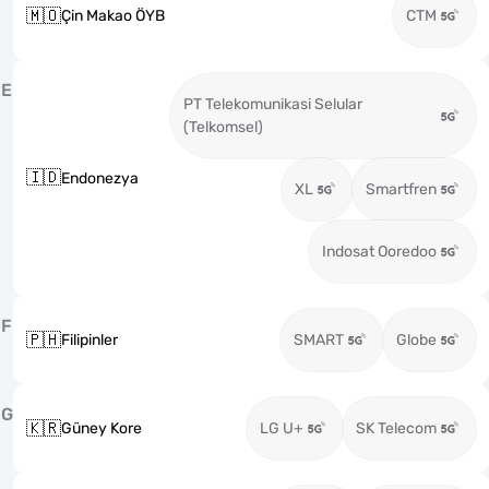
🇲🇴
Çin Makao ÖYB
CTM
E
PT Telekomunikasi Selular
(Telkomsel)
🇮🇩
Endonezya
XL
Smartfren
Indosat Ooredoo
F
🇵🇭
Filipinler
SMART
Globe
G
🇰🇷
Güney Kore
LG U+
SK Telecom