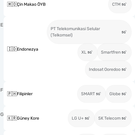
🇲🇴
Çin Makao ÖYB
CTM
E
PT Telekomunikasi Selular
(Telkomsel)
🇮🇩
Endonezya
XL
Smartfren
Indosat Ooredoo
F
🇵🇭
Filipinler
SMART
Globe
G
🇰🇷
Güney Kore
LG U+
SK Telecom