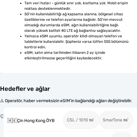
Tam veri hızları - günlük sınır yok, kısıtlama yok. Mobil erişim 
noktası desteklenmektedir.
5G'nin kullanılabilirliği ağ kapsama alanına, bölgesel cihaz 
özelliklerine ve telefon ayarlarına bağlıdır. 5G'nin mevcut 
olmadığı durumlarda eSIM, ağın kullanılabilirliğine bağlı 
olarak yüksek kaliteli 4G LTE ağ bağlantısı sağlayacaktır.
Yalnızca eSIM uyumlu, operatör kilidi olmayan telefon ve 
tabletlerle kullanılabilir. Şüpheniz varsa lütfen SSS bölümünü 
kontrol edin.
eSIM, satın alma tarihinden itibaren 2 ay içinde 
etkinleştirilmezse geçerliliğini kaybedecektir.
Hedefler ve ağlar
⚠️ Operatör, haber vermeksizin eSIM'in bağlandığı ağları değiştirebilir.
Ç
CSL / 1010
SmarTone
🇭🇰
Çin Hong Kong ÖYB