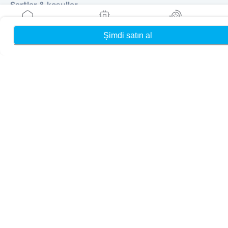
Şartlar & koşullar
Gizlilik Politikası
Teslimat, iadeler politikası
Şimdi satın al
Ana Sayfa
eSIM'lerim
Ödüller
Site haritası
Bağlı Kuruluş
Hedefler
Ortak Olun
Satıcılar İçin MobiMatter
İşletmeler İçin MobiMatter
Bağlı Kuruluşlar için MobiMatter
Bölgeler
Avrupa için eSIM
Asya için eSIM
Amerika için eSIM