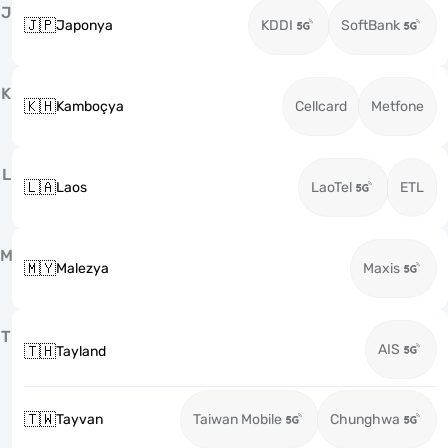
J
🇯🇵
Japonya
KDDI
SoftBank
K
🇰🇭
Kamboçya
Cellcard
Metfone
L
🇱🇦
Laos
LaoTel
ETL
M
🇲🇾
Malezya
Maxis
T
AIS
🇹🇭
Tayland
🇹🇼
Tayvan
Taiwan Mobile
Chunghwa