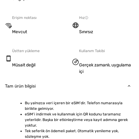
Erişim noktası
Hız
Mevcut
Sınırsız
Üstten yükleme
Kullanım Takibi
Müsait değil
Gerçek zamanlı, uygulama
içi
Tam ürün bilgisi
Bu yalnızca veri içeren bir eSIM'dir. Telefon numarasıyla 
birlikte gelmiyor.
eSIM'i indirmek ve kullanmak için QR kodunu taramanız 
yeterlidir. Başka bir etkinleştirme veya kayıt adımına gerek 
yoktur.
Tek seferlik ön ödemeli paket. Otomatik yenileme yok, 
sözleşme yok.