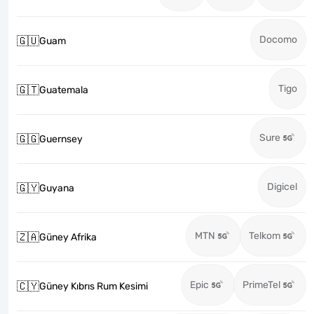
Docomo
🇬🇺
Guam
Tigo
🇬🇹
Guatemala
Sure
🇬🇬
Guernsey
Digicel
🇬🇾
Guyana
MTN
Telkom
🇿🇦
Güney Afrika
Epic
PrimeTel
🇨🇾
Güney Kıbrıs Rum Kesimi