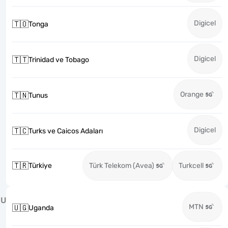
Digicel
🇹🇴
Tonga
Digicel
🇹🇹
Trinidad ve Tobago
Orange
🇹🇳
Tunus
Digicel
🇹🇨
Turks ve Caicos Adaları
🇹🇷
Türkiye
Türk Telekom (Avea)
Turkcell
U
MTN
🇺🇬
Uganda