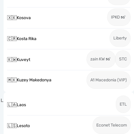
IPKO
🇽🇰
Kosova
Liberty
🇨🇷
Kosta Rika
zain KW
STC
🇰🇼
Kuveyt
🇲🇰
Kuzey Makedonya
A1 Macedonia (VIP)
L
ETL
🇱🇦
Laos
Econet Telecom
🇱🇸
Lesoto