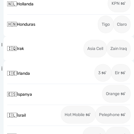
KPN
🇳🇱
Hollanda
🇭🇳
Honduras
Tigo
Claro
I
🇮🇶
Irak
Asia Cell
Zain Iraq
İ
3
Eir
🇮🇪
İrlanda
Orange
🇪🇸
İspanya
Hot Mobile
Pelephone
🇮🇱
İsrail