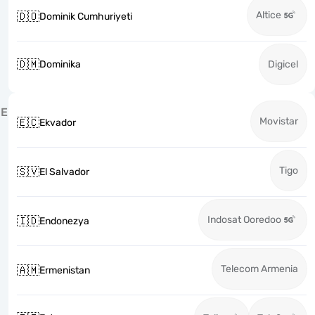
Altice
🇩🇴
Dominik Cumhuriyeti
🇩🇲
Dominika
Digicel
E
Movistar
🇪🇨
Ekvador
Tigo
🇸🇻
El Salvador
Indosat Ooredoo
🇮🇩
Endonezya
Telecom Armenia
🇦🇲
Ermenistan