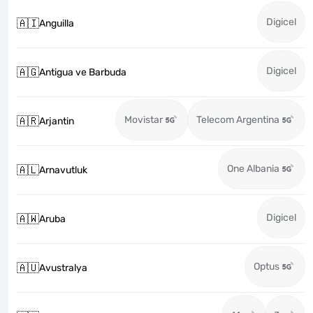
Digicel
🇦🇮
Anguilla
Digicel
🇦🇬
Antigua ve Barbuda
Movistar
Telecom Argentina
🇦🇷
Arjantin
One Albania
🇦🇱
Arnavutluk
Digicel
🇦🇼
Aruba
Optus
🇦🇺
Avustralya