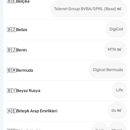
🇧🇪
Belçika
Telenet Group BVBA/SPRL (Base)
DigiCell
🇧🇿
Belize
MTN
🇧🇯
Benin
Digicel Bermuda
🇧🇲
Bermuda
Life
🇧🇾
Beyaz Rusya
du
🇦🇪
Birleşik Arap Emirlikleri