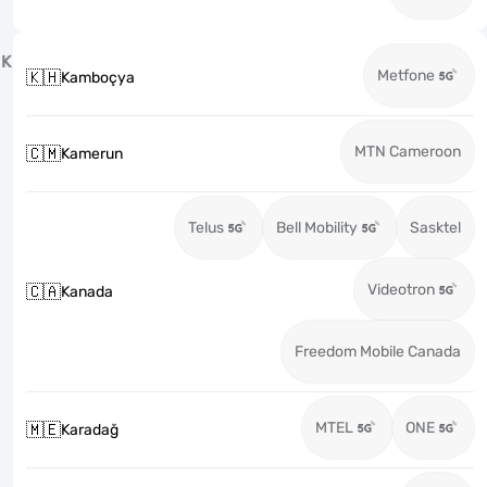
K
Metfone
🇰🇭
Kamboçya
MTN Cameroon
🇨🇲
Kamerun
Telus
Bell Mobility
Sasktel
Videotron
🇨🇦
Kanada
Freedom Mobile Canada
MTEL
ONE
🇲🇪
Karadağ