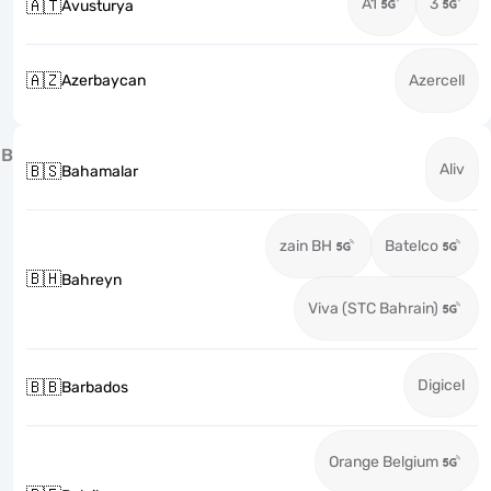
A1
3
🇦🇹
Avusturya
🇦🇿
Azerbaycan
Azercell
B
Aliv
🇧🇸
Bahamalar
zain BH
Batelco
🇧🇭
Bahreyn
Viva (STC Bahrain)
Digicel
🇧🇧
Barbados
Orange Belgium