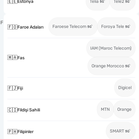
🇪🇪
Estonya
Telia
Tele2
F
Faroese Telecom
Foroya Tele
🇫🇴
Faroe Adaları
IAM (Maroc Telecom)
🇲🇦
Fas
Orange Morocco
Digicel
🇫🇯
Fiji
MTN
Orange
🇨🇮
Fildişi Sahili
SMART
🇵🇭
Filipinler