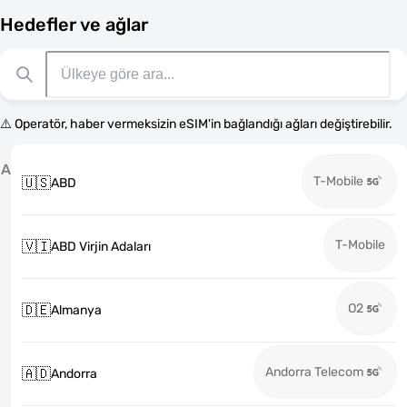
Hedefler ve ağlar
⚠️ Operatör, haber vermeksizin eSIM'in bağlandığı ağları değiştirebilir.
A
T-Mobile
🇺🇸
ABD
T-Mobile
🇻🇮
ABD Virjin Adaları
O2
🇩🇪
Almanya
Andorra Telecom
🇦🇩
Andorra