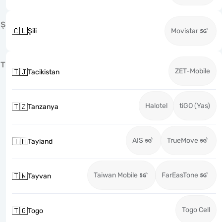
Ş
🇨🇱
Şili
Movistar
T
ZET-Mobile
🇹🇯
Tacikistan
Halotel
tiGO (Yas)
🇹🇿
Tanzanya
AIS
TrueMove
🇹🇭
Tayland
Taiwan Mobile
FarEasTone
🇹🇼
Tayvan
Togo Cell
🇹🇬
Togo