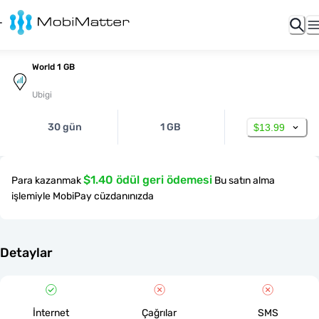
World 1 GB
Ubigi
30 gün
1 GB
$13.99
$1.40 ödül geri ödemesi
Para kazanmak
Bu satın alma
işlemiyle MobiPay cüzdanınızda
Detaylar
İnternet
Çağrılar
SMS