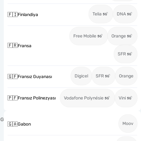
Telia
DNA
🇫🇮
Finlandiya
Free Mobile
Orange
🇫🇷
Fransa
SFR
Digicel
SFR
Orange
🇬🇫
Fransız Guyanası
🇵🇫
Fransız Polinezyası
Vodafone Polynésie
Vini
G
Moov
🇬🇦
Gabon