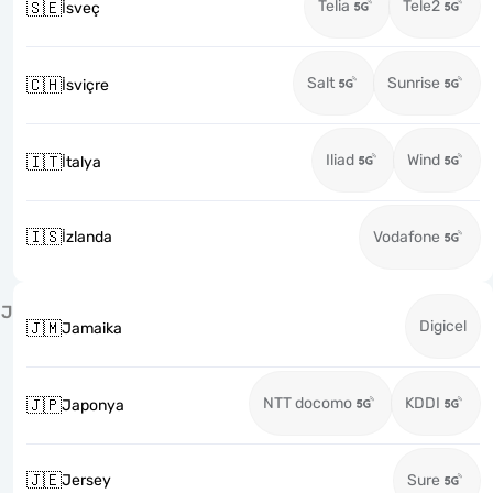
Telia
Tele2
🇸🇪
İsveç
Salt
Sunrise
🇨🇭
İsviçre
Iliad
Wind
🇮🇹
İtalya
🇮🇸
İzlanda
Vodafone
J
Digicel
🇯🇲
Jamaika
NTT docomo
KDDI
🇯🇵
Japonya
🇯🇪
Jersey
Sure