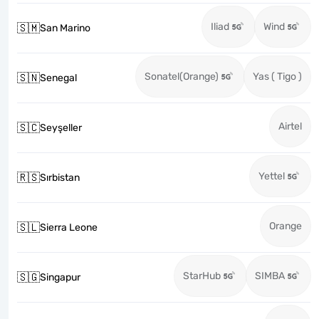
Iliad
Wind
🇸🇲
San Marino
Sonatel(Orange)
Yas ( Tigo )
🇸🇳
Senegal
Airtel
🇸🇨
Seyşeller
Yettel
🇷🇸
Sırbistan
Orange
🇸🇱
Sierra Leone
StarHub
SIMBA
🇸🇬
Singapur