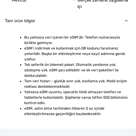
Mevcut
Gerçek zamanlı, uygulama
içi
Tam ürün bilgisi
Bu yalnızca veri içeren bir eSIM'dir. Telefon numarasıyla 
birlikte gelmiyor.
eSIM'i indirmek ve kullanmak için QR kodunu taramanız 
yeterlidir. Başka bir etkinleştirme veya kayıt adımına gerek 
yoktur.
Tek seferlik ön ödemeli paket. Otomatik yenileme yok, 
sözleşme yok. eSIM şarj edilebilir ve ek veri paketleri ile 
doldurulabilir.
Tam veri hızları - günlük sınır yok, kısıtlama yok. Mobil erişim 
noktası desteklenmektedir.
Yalnızca eSIM uyumlu, operatör kilidi olmayan telefon ve 
tabletlerle kullanılabilir. Şüpheniz varsa lütfen SSS bölümünü 
kontrol edin.
eSIM, satın alma tarihinden itibaren 2 ay içinde 
etkinleştirilmezse geçerliliğini kaybedecektir.