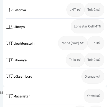
LMT
Tele2
🇱🇻
Letonya
Lonestar Cell MTN
🇱🇷
Liberya
7acht (Salt)
FL1
🇱🇮
Liechtenstein
Telia
Tele2
🇱🇹
Litvanya
🇱🇺
Lüksemburg
Orange
M
Yettel
🇭🇺
Macaristan