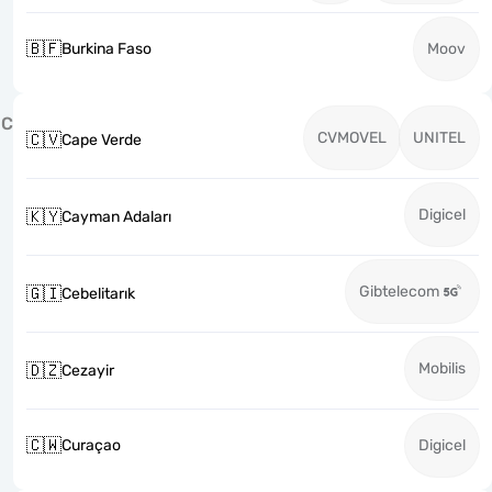
🇧🇫
Burkina Faso
Moov
C
CVMOVEL
UNITEL
🇨🇻
Cape Verde
Digicel
🇰🇾
Cayman Adaları
Gibtelecom
🇬🇮
Cebelitarık
Mobilis
🇩🇿
Cezayir
🇨🇼
Curaçao
Digicel