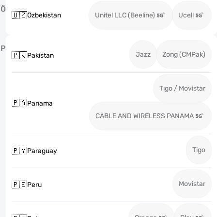
Ö
🇺🇿
Özbekistan
Unitel LLC (Beeline)
Ucell
P
Jazz
Zong (CMPak)
🇵🇰
Pakistan
Tigo / Movistar
🇵🇦
Panama
CABLE AND WIRELESS PANAMA
Tigo
🇵🇾
Paraguay
Movistar
🇵🇪
Peru