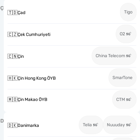
Ç
Tigo
🇹🇩
Çad
O2
🇨🇿
Çek Cumhuriyeti
China Telecom
🇨🇳
Çin
SmarTone
🇭🇰
Çin Hong Kong ÖYB
🇲🇴
Çin Makao ÖYB
CTM
D
Telia
Nuuuday
🇩🇰
Danimarka