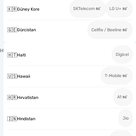
SKTelecom
LG U+
🇰🇷
Güney Kore
🇬🇪
Gürcistan
Cellfie / Beeline
H
Digicel
🇭🇹
Haiti
T-Mobile
🇺🇸
Hawaii
A1
🇭🇷
Hırvatistan
Jio
🇮🇳
Hindistan