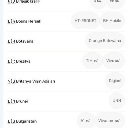
3
EE
🇬🇧
Birleşik Krallık
HT-ERONET
BH Mobile
🇧🇦
Bosna Hersek
Orange Botswana
🇧🇼
Botsvana
TIM
Vivo
🇧🇷
Brezilya
Digicel
🇻🇬
Britanya Virjin Adaları
UNN
🇧🇳
Brunei
A1
Vivacom
🇧🇬
Bulgaristan