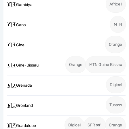
Africell
🇬🇲
Gambiya
MTN
🇬🇭
Gana
Orange
🇬🇳
Gine
Orange
MTN Guiné Bissau
🇬🇼
Gine-Bissau
Digicel
🇬🇩
Grenada
Tusass
🇬🇱
Grönland
Digicel
SFR
Orange
🇬🇵
Guadalupe