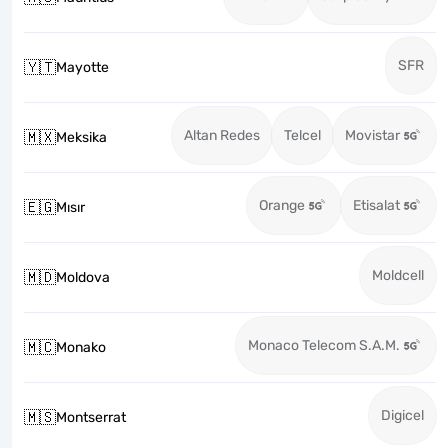
SFR
🇾🇹
Mayotte
Altan Redes
Telcel
Movistar
🇲🇽
Meksika
Orange
Etisalat
🇪🇬
Mısır
Moldcell
🇲🇩
Moldova
Monaco Telecom S.A.M.
🇲🇨
Monako
Digicel
🇲🇸
Montserrat