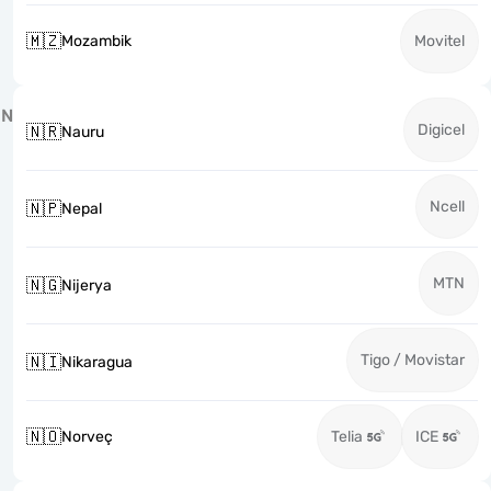
🇲🇿
Mozambik
Movitel
N
Digicel
🇳🇷
Nauru
Ncell
🇳🇵
Nepal
MTN
🇳🇬
Nijerya
Tigo / Movistar
🇳🇮
Nikaragua
🇳🇴
Norveç
Telia
ICE