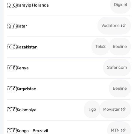
Digicel
🇧🇶
Karayip Hollanda
Vodafone
🇶🇦
Katar
Tele2
Beeline
🇰🇿
Kazakistan
Safaricom
🇰🇪
Kenya
Beeline
🇰🇬
Kırgızistan
Tigo
Movistar
🇨🇴
Kolombiya
MTN
🇨🇬
Kongo - Brazavil