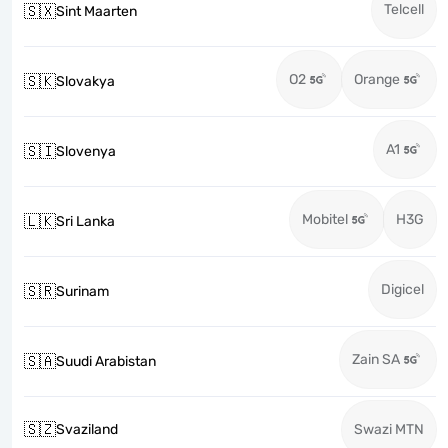
Telcell
🇸🇽
Sint Maarten
O2
Orange
🇸🇰
Slovakya
A1
🇸🇮
Slovenya
Mobitel
H3G
🇱🇰
Sri Lanka
Digicel
🇸🇷
Surinam
Zain SA
🇸🇦
Suudi Arabistan
🇸🇿
Svaziland
Swazi MTN