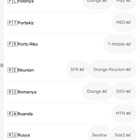
Orange
Play
🇵🇱
Polonya
MEO
🇵🇹
Portekiz
🇵🇷
Porto Riko
T-Mobile
R
SFR
Orange Reunion
🇷🇪
Réunion
Orange
DIGI
🇷🇴
Romanya
MTN
🇷🇼
Ruanda
🇷🇺
Rusya
Beeline
Tele2