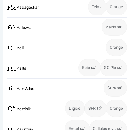
Telma
Orange
🇲🇬
Madagaskar
Maxis
🇲🇾
Malezya
Orange
🇲🇱
Mali
Epic
GO Plc
🇲🇹
Malta
Sure
🇮🇲
Man Adası
Digicel
SFR
Orange
🇲🇶
Martinik
Emtel
Cellplus my.t
🇲🇺
Mauritius