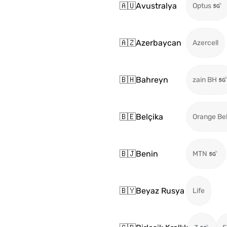
🇦🇺
Avustralya
Optus
🇦🇿
Azerbaycan
Azercell
🇧🇭
Bahreyn
zain BH
🇧🇪
Belçika
Orange Be
🇧🇯
Benin
MTN
🇧🇾
Beyaz Rusya
Life