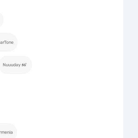
arTone
Nuuuday
rmenia