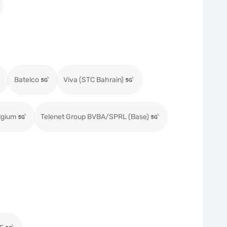
Batelco
Viva (STC Bahrain)
lgium
Telenet Group BVBA/SPRL (Base)