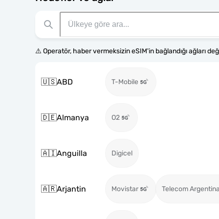
⚠️ Operatör, haber vermeksizin eSIM'in bağlandığı ağları değiş
🇺🇸
ABD
T-Mobile
🇩🇪
Almanya
O2
🇦🇮
Anguilla
Digicel
🇦🇷
Arjantin
Movistar
Telecom Argentin