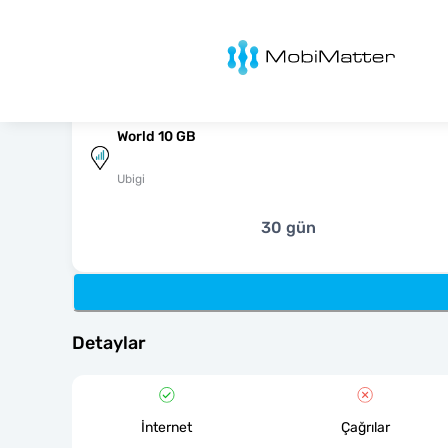
MobiMatter
World 10 GB
Ubigi
30 gün
Detaylar
İnternet
Çağrılar