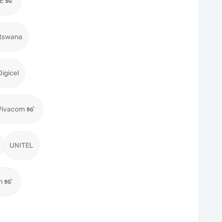
E
tswana
Digicel
Vivacom
UNITEL
m