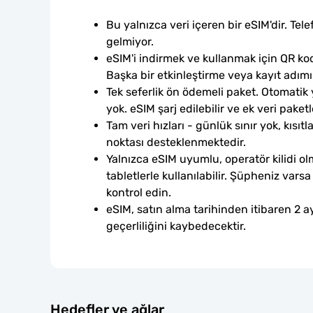
Bu yalnızca veri içeren bir eSIM'dir. Tele
gelmiyor.
eSIM'i indirmek ve kullanmak için QR kod
Başka bir etkinleştirme veya kayıt adım
Tek seferlik ön ödemeli paket. Otomatik
yok. eSIM şarj edilebilir ve ek veri paketle
Tam veri hızları - günlük sınır yok, kısıtl
noktası desteklenmektedir.
Yalnızca eSIM uyumlu, operatör kilidi ol
tabletlerle kullanılabilir. Şüpheniz var
kontrol edin.
eSIM, satın alma tarihinden itibaren 2 ay
geçerliliğini kaybedecektir.
Hedefler ve ağlar