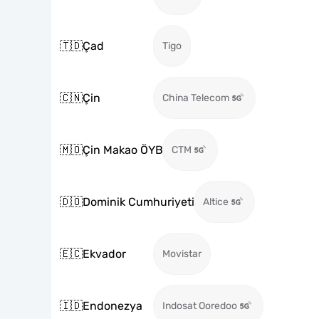
🇹🇩
Çad
Tigo
🇨🇳
Çin
China Telecom
🇲🇴
Çin Makao ÖYB
CTM
🇩🇴
Dominik Cumhuriyeti
Altice
🇪🇨
Ekvador
Movistar
🇮🇩
Endonezya
Indosat Ooredoo