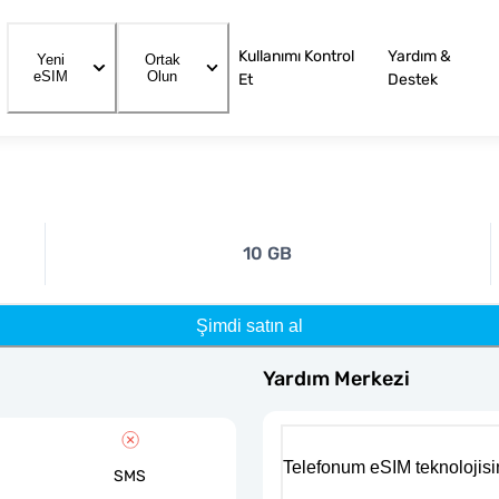
Kullanımı Kontrol
Yardım &
Yeni
Ortak
eSIM
Olun
Et
Destek
10 GB
Şimdi satın al
Yardım Merkezi
Telefonum eSIM teknolojisi
SMS