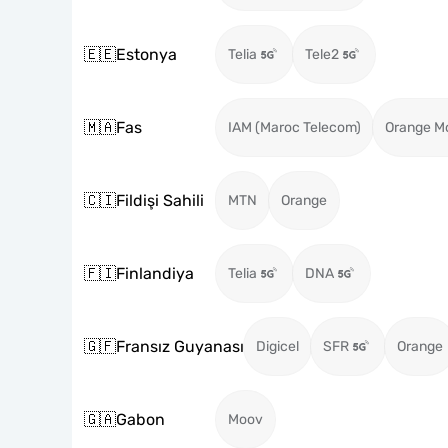
🇪🇪
Estonya
Telia
Tele2
🇲🇦
Fas
IAM (Maroc Telecom)
Orange M
🇨🇮
Fildişi Sahili
MTN
Orange
🇫🇮
Finlandiya
Telia
DNA
🇬🇫
Fransız Guyanası
Digicel
SFR
Orange
🇬🇦
Gabon
Moov