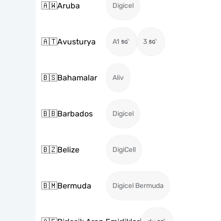
🇦🇼
Aruba
Digicel
🇦🇹
Avusturya
A1
3
🇧🇸
Bahamalar
Aliv
🇧🇧
Barbados
Digicel
🇧🇿
Belize
DigiCell
🇧🇲
Bermuda
Digicel Bermuda