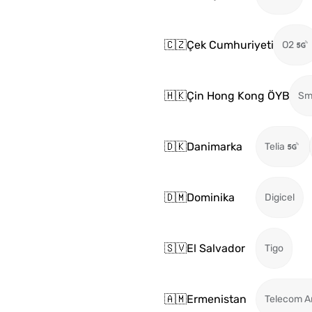
🇨🇿
Çek Cumhuriyeti
O2
🇭🇰
Çin Hong Kong ÖYB
Sm
🇩🇰
Danimarka
Telia
🇩🇲
Dominika
Digicel
🇸🇻
El Salvador
Tigo
🇦🇲
Ermenistan
Telecom A