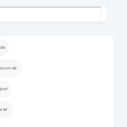
ile
elecom
gicel
ia