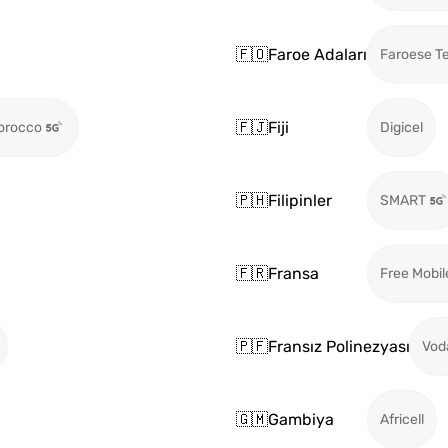
🇫🇴
Faroe Adaları
Faroese T
🇫🇯
Fiji
orocco
Digicel
🇵🇭
Filipinler
SMART
🇫🇷
Fransa
Free Mobil
🇵🇫
Fransız Polinezyası
Vod
🇬🇲
Gambiya
Africell