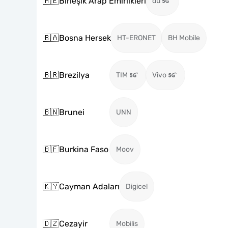
🇦🇪
Birleşik Arap Emirlikleri
du
🇧🇦
Bosna Hersek
HT-ERONET
BH Mobile
🇧🇷
Brezilya
TIM
Vivo
🇧🇳
Brunei
UNN
🇧🇫
Burkina Faso
Moov
🇰🇾
Cayman Adaları
Digicel
🇩🇿
Cezayir
Mobilis