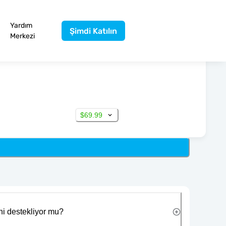
Yardım
Şimdi Katılın
Merkezi
$69.99
ni destekliyor mu?