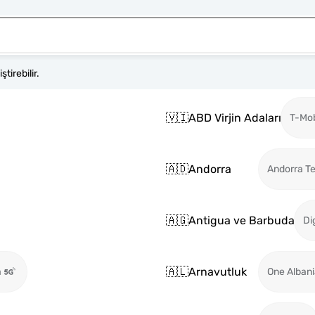
tirebilir.
🇻🇮
ABD Virjin Adaları
T-Mob
🇦🇩
Andorra
Andorra T
🇦🇬
Antigua ve Barbuda
Di
🇦🇱
Arnavutluk
a
One Alban