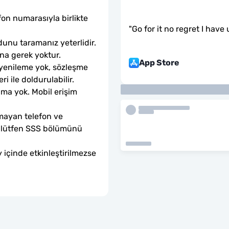
fon numarasıyla birlikte 
"
Go for it no regret I have
unu taramanız yeterlidir. 
ına gerek yoktur.
App Store
 yenileme yok, sözleşme 
ri ile doldurulabilir.
ama yok. Mobil erişim 
mayan telefon ve 
sa lütfen SSS bölümünü 
 içinde etkinleştirilmezse 