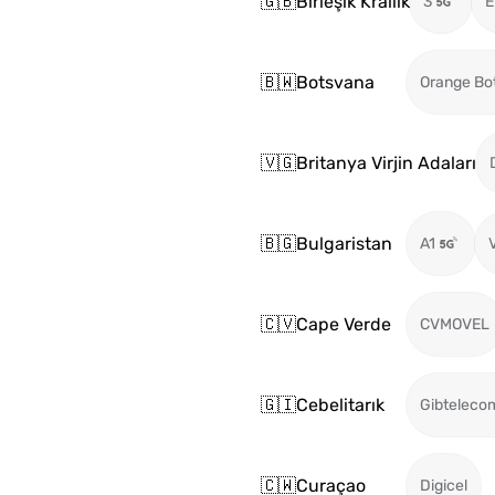
🇬🇧
Birleşik Krallık
3
E
🇧🇼
Botsvana
Orange Bo
🇻🇬
Britanya Virjin Adaları
🇧🇬
Bulgaristan
A1
🇨🇻
Cape Verde
CVMOVEL
🇬🇮
Cebelitarık
Gibteleco
🇨🇼
Curaçao
Digicel