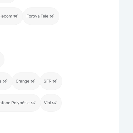
elecom
Foroya Tele
e
Orange
SFR
afone Polynésie
Vini