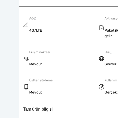
Ağ
Aktivasyo
4G/LTE
Paket il
gelir.
Erişim noktası
Hız
Mevcut
Sınırsız
Üstten yükleme
Kullanım 
Mevcut
Gerçek 
Tam ürün bilgisi