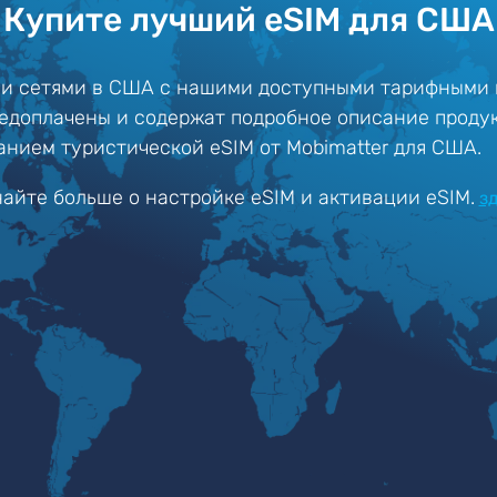
Купите лучший eSIM для США
ми сетями в США с нашими доступными тарифными 
едоплачены и содержат подробное описание проду
анием туристической eSIM от Mobimatter для США.
найте больше о настройке eSIM и активации eSIM.
з