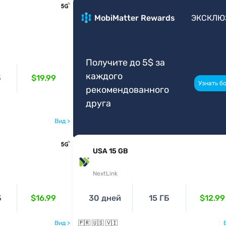
MobiMatter Rewards
ЭКСКЛЮ
Получите до 5$ за
каждого
Б
$19.99
Узнать б
рекомендованного
друга
Вид >
USA 15 GB
NextLink
Б
$16.99
30 дней
15 ГБ
$12.99
Вид >
🇵🇷 🇺🇸 🇻🇮