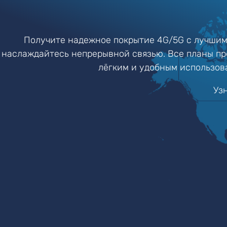
Получите надежное покрытие 4G/5G с лучши
наслаждайтесь непрерывной связью. Все планы пр
лёгким и удобным использов
Уз