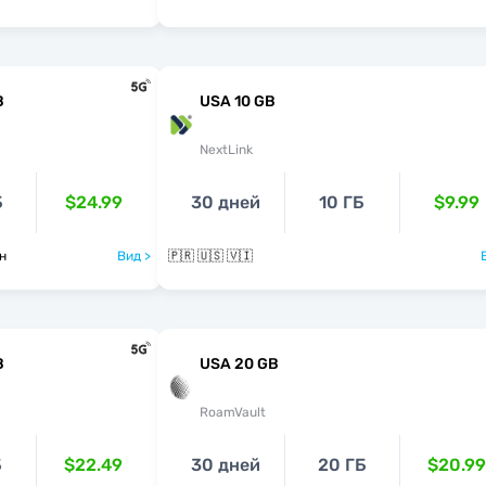
B
USA 10 GB
NextLink
Б
$24.99
30 дней
10 ГБ
$9.99
ан
Вид >
🇵🇷 🇺🇸 🇻🇮
B
USA 20 GB
RoamVault
Б
$22.49
30 дней
20 ГБ
$20.99