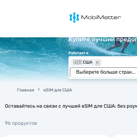
MobiMatter
Купите лучший предоп
Работает в
🇺🇸 США
Главная
eSIM для США
Оставайтесь на связи с лучшей eSIM для США: без ро
96 продуктов