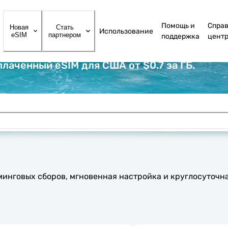
Помощь и
Спра
Новая
Стать
Использование
eSIM
партнером
поддержка
цент
лаченный eSIM для США от $0.7 за ГБ.
уминговых сборов, мгновенная настройка и круглосуточн