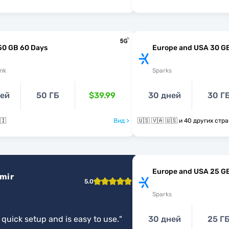
50 GB 60 Days
Europe and USA 30 G
nk
Sparks
ней
50 ГБ
$39.99
30 дней
30 Г
🇮
Вид >
🇺🇸 🇻🇦 🇺🇸 и 40 других стр
Europe and USA 25 G
zmir
5.0
Sparks
a quick setup and is easy to use.
"
30 дней
25 Г