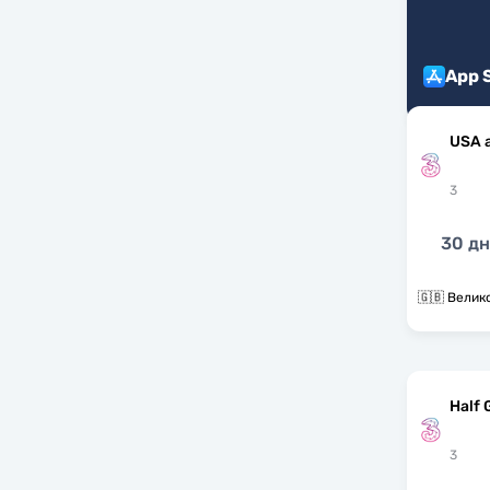
App 
USA 
3
30 д
🇬🇧 Велик
Half 
3