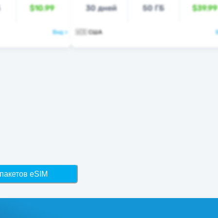
Б
$10.99
30 дней
50 ГБ
$39.99
Вид >
🇺🇸 США
пакетов eSIM