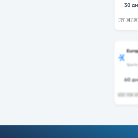
30 д
Euro
Spark
60 д