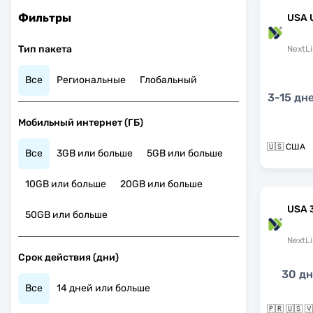
Фильтры
USA 
Тип пакета
NextLi
Все
Региональные
Глобальный
3-15 дн
Мобильный интернет (ГБ)
🇺🇸 США
Все
3GB или больше
5GB или больше
10GB или больше
20GB или больше
USA 
50GB или больше
NextLi
Срок действия (дни)
30 д
Все
14 дней или больше
🇵🇷 🇺🇸 