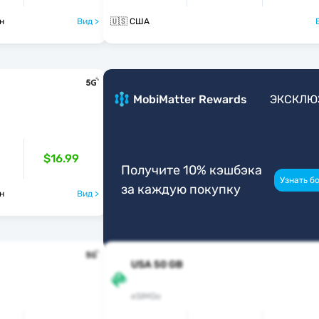
ан
Вид >
🇺🇸 США
B
MobiMatter Rewards
ЭКСКЛЮ
Б
$16.99
Получите 10% кэшбэка
Узнать б
за каждую покупку
ан
Вид >
USA 50 GB
eSIMGo