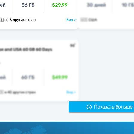
ней
36 ГБ
$29.99
30 дней
10 Г
🇺🇸 🇺🇿 🇺🇸 и 48 других стран
Вид >
🇺🇸 США
pe and USA 60 GB 60 Days
s
ней
60 ГБ
$49.99
🇺🇸 🇻🇦 🇺🇸 и 40 других стран
Вид >
Показать больше 