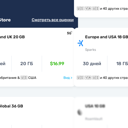
🇺🇸 🇻🇦 🇺🇸 и 40 других стр
Store
Смотреть все оценки
and UK 20 GB
Europe and USA 18 G
Sparks
ней
20 ГБ
$16.99
30 дней
18 Г
обритания & 🇺🇸 США
Вид >
🇺🇸 🇻🇦 🇺🇸 и 40 других стр
Global 36 GB
USA 10 GB
RoamVault