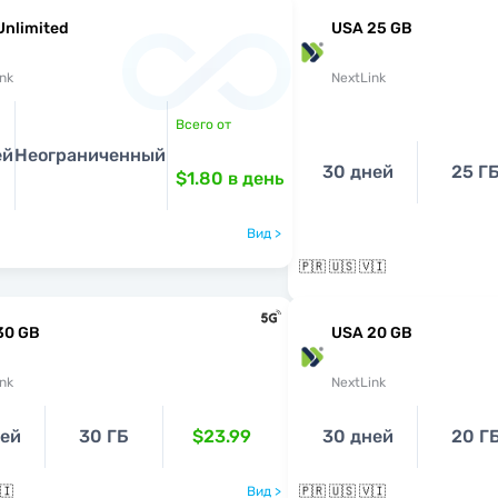
Unlimited
USA 25 GB
nk
NextLink
Всего от
ей
Неограниченный
30 дней
25 Г
$1.80
в день
Вид >
🇵🇷 🇺🇸 🇻🇮
30 GB
USA 20 GB
nk
NextLink
ней
30 ГБ
$23.99
30 дней
20 Г
🇮
Вид >
🇵🇷 🇺🇸 🇻🇮